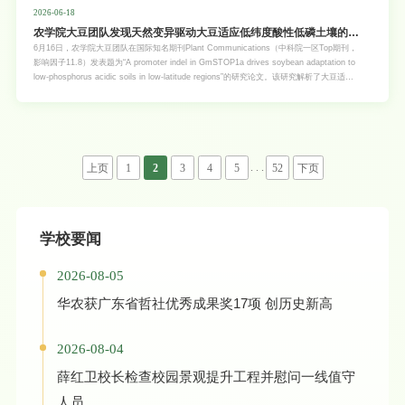
2026-06-18
农学院大豆团队发现天然变异驱动大豆适应低纬度酸性低磷土壤的机
制
6月16日，农学院大豆团队在国际知名期刊Plant Communications（中科院一区Top期刊，
影响因子11.8）发表题为“A promoter indel in GmSTOP1a drives soybean adaptation to
low-phosphorus acidic soils in low-latitude regions”的研究论文。该研究解析了大豆适应
低纬度酸性低磷土壤的关键遗传机制，揭示了调控磷获取效率的重要基因及其自然变异，为
培育磷高效利用大豆品种提供了新的理论基础和分子靶标。磷是作物生长发育不可或缺的大
量营养元素，也是限制全球农业生产的重要因素之一。对于大豆
. . .
上页
1
2
3
4
5
52
下页
学校要闻
2026-08-05
华农获广东省哲社优秀成果奖17项 创历史新高
2026-08-04
薛红卫校长检查校园景观提升工程并慰问一线值守
人员