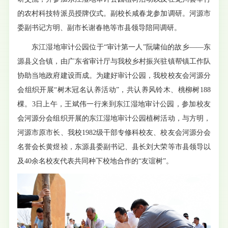
的农村科技特派员授牌仪式。副校长咸春龙参加调研。河源市
委副书记方明、副市长谢春艳等市县领导陪同调研。
东江湿地审计公园位于“审计第一人”阮啸仙的故乡——东
源县义合镇，由广东省审计厅与我校乡村振兴驻镇帮镇工作队
协助当地政府建设而成。为建好审计公园，我校校友会河源分
会组织开展“树木冠名认养活动”，共认养风铃木、桃柳树188
棵。3日上午，王斌伟一行来到东江湿地审计公园，参加校友
会河源分会组织开展的东江湿地审计公园植树活动，与方明，
河源市原市长、我校1982级干部专修科校友、校友会河源分会
名誉会长黄煜祯，东源县委副书记、县长刘大荣等市县领导以
及40余名校友代表共同种下校地合作的“友谊树”。