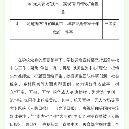
示
“
无人农场
”
技术，实现
“
耕种管收
”
全覆
盖
4
足
迹遍布19省66县市！华农蚕桑专家十年
三等奖
做好一件事
在学校党委的坚强领导下，学校党委宣传部坚持服务学校
中心工作，聚焦“争创一流”，贯彻“以师生为中心”理念，把镜
头对准师生、把版面留给师生，挖掘师生团队科研创新、社会
服务、乡村振兴等方面典型案例，努力讲好华农故事，树
立“可亲、可敬、可学”的华农人身边榜样，为营造“争创一
流”奋进氛围作出积极贡献。其中，航天育种、无人农场等重
大专题获《人民日报》、《光明日报》、央视新闻等国内主流
媒体关注，与“南方+”合作“太空稻”生长全程慢直播被《人民
日报》、新华社、央视新闻、直播中国、教育部官微转载，全