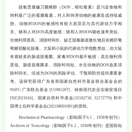
脱氧雪腐镰刀菌烯醇（DON，呕吐毒素）是污染食物和
饲料最广泛的霉菌毒素，对人和饲养动物的健康造成持续威
胁。动物对DON的敏感性有较大差异且与其代谢动力学相
关。猪和人对DON高度敏感；猪和人对DON吸收速率类似、
生物利用度高、清除时间长、缺乏脱毒肠道微生物且依赖肝葡
萄糖苷酸化脱毒。大鼠和小鼠的代谢动力学指数类似，但大鼠
有着较多的肠道脱毒菌。家禽对DON最不敏感，其生物利用
度低、肠道脱毒菌多、清除时间短。水生动物的DON血浆清
除时间长。综述为DON的风险评估、干预和防控提供重要参
考。该研究获得广东省和国家自然科学基金联合基金会的
NSFC-广东联合基金 [U1901207]、岭南现代农业实验室项目
[NZ2021016]、国家自然科学基金(32102718, 32172770) 和中
国博士后科学基金会(2021M691081)的资助。
Biochemical Pharmacology（影响因子6.1，1958年创刊）
Archives of Toxicology（影响因子6.2，1930年创刊）是国际知