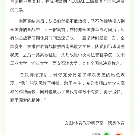
宝贵的亚军奖杯，并成功拿到了CUBAL二级联赛全国总决赛
的门票。
南区赛结束后，队员们丝毫不敢放松，马不停蹄地投入到
全国赛的备战中。五一假期前，在得知全国赛举办时间后，所
有队员放弃假期休息时间迅速归队，一直坚持到最后一刻。全
国赛中，在排位赛首战惜败西南民族大学后，队员们迅速调整
状态，之后一路高歌猛进，先后战胜中央司法警官学院、沈阳
工业大学、浙江大学、西安石油大学，直奔全国总决赛舞台。
总决赛结束后，钟强充分肯定了华农男篮的出色表
现：“我们的队员敢于拼搏、敢于奋斗，充分表现出华农人高
昂的精神面貌，同时也展示了当代青年敢于有梦、勇于追梦、
勤于圆梦的精神！”
文图/体育教学研究部 我奥体育
分享至: