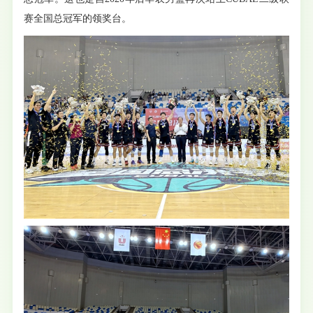
赛全国总冠军的领奖台。