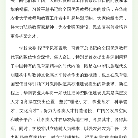
央，向他们和全国广大教师及教育工作者致以节日的问候和诚
挚的祝福。习近平总书记给全国优秀教师代表的致信，在华南
农业大学教师和教育工作者中引起热烈反响。大家纷纷表示，
将大力弘扬教育家精神，为农业强国建设、民族复兴伟业培养
更多栋梁之才。
学校党委书记李凤亮表示，习近平总书记给全国优秀教师
代表的致信饱含深情、催人奋进，特别是首次提出并深刻阐释
了中国特有的教育家精神的时代内涵，既是在中华民族现代文
明建构中对教师文化高水平传承作出的新概括，也是在教育强
国宏伟目标引领下对教师队伍高标准建设提出的新要求。新征
程上，华南农业大学将一如既往把师资队伍建设尤其是高层次
人才引育摆在突出位置，坚持“理念引才、事业育才、科学管
才、文化润才”，努力为各类人才打造愉悦、广阔的发展空间
和成长平台，让各类人才在华农落地生根、各展其才、各得其
所。同时，学校将以立德树人为根本，以强农兴农为己任，大
力弘扬教育家精神，树立“躬耕教坛、强国有我”的志向和抱