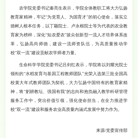
农学院党委书记秦亮生表示，学院全体教职工将大力弘扬
教育家精神，牢记“为党育人、为国育才”的初心使命，落实立
德树人根本任务，以丁颖院士、卢永根院士等为代表的农业教
育家为榜样，深化“知农爱农”拔尖创新型一流人才培养体系改
革，弘扬高尚师德，建设一流师资队伍，为高质量推动学
校“双一流”建设贡献农学师者力量。
生命科学学院党委书记吕剑红表示，学院将以刘耀光院士
领衔的“水稻发育与基因工程教师团队”光荣入选第三批全国高
校黄大年式教师团队为契机，大力弘扬中国特有的教育家精
神，将“躬耕教坛、强国有我”的志向和抱负融入教学科研管理
服务工作中，突出价值引领，强化使命担当，在全力推进学
校“双一流”建设和服务农业高质量内涵式发展中努力作为。
来源/党委宣传部