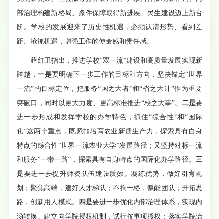
部治理构建新格局、条件保障取得新进展、民生建设迈上新台
阶。学校的发展迎来了历史性机遇，必须认清形势、看到差
距、抢抓机遇，增强工作的使命感和责任感。
薛红卫指出，推进学校“双一流”建设和高质量发展实现新
跨越，
一是
要明确下一步工作的目标和方向，坚决锚定“世界
一流”的目标定位，把服务“国之大者”和“省之大计”作为重要
突破口，同时以更大力度、更高标准推进“校之大事”。
二是
要
进一步形成和发挥学校的办学特色，抓住“综合性”和“国际
化”这两个重点，既紧扣培育农业新质生产力，探索具有自身
特点的综合性“世界一流农业大学”发展路径；又坚持对标一流
和服务“一带一路”，探索具有自身特点的国际化办学路径。
三
是
要进一步提升师资队伍建设质效。凝练优势，做好引育规
划；聚焦高端，建好人才梯队；不拘一格，赋能团队；开拓思
路，创新用人模式。
四是
要进一步优化内部治理体系，实现内
涵转换。建立向学院授权机制，试行按事项授权；落实学院治