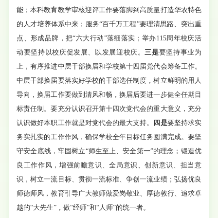
能；本科教育教学审核迎评工作要落脚到高质量打造华农特色
的人才培养体系中来；服务“百千万工程”要理清思路、突出重
点、形成品牌，把“六大行动”落细落实；举办115周年校庆活
动要坚持以校庆促发展、以发展迎校庆。
三是
要坚持事业为
上，有序推进中层干部换届和学校第十四届党代会筹备工作。
中层干部换届要落实好学校的干部选任制度，树立鲜明的用人
导向，换届工作要做到清风和畅，换届后要进一步健全任期目
标责任制。要充分认识召开第十四次党代会的重大意义，充分
认识做好本职工作就是对党代会的最大支持。
四是
要坚持求实
务实扎实的工作作风，确保学校全年目标任务圆满完成。要坚
守安全底线，牢固树立“师生至上、安全第一”的理念；锻造优
良工作作风，增强前瞻意识、全局意识、创新意识、担当意
识，树立一流目标、贯彻一流标准、争创一流业绩；弘扬优良
师德师风，教育引导广大教师做爱岗敬业、厚德敦行、追求卓
越的“大先生”，做“经师”和“人师”的统一者。