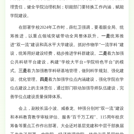
理责任，健全学院治理机制；职能部门要转换工作内涵，赋能
学院建设。
在部署学校2024年工作时，薛红卫强调，要着眼全局、统
筹推进，以重点领域突破带动全局整体跃升。
一是
统筹推
进“双一流”建设和高水平大学建设。抓好作物学“一流学科”建
设，统筹用好建设经费，稳步推进学科群建设。
二是
着力加强
公共科研平台建设，构建“学校大平台+学院特色平台”的模
式。
三是
着力加强教学科研基地管理，做到科学规划、强化建
设、优化管理。
四是
着力加强学位点内涵建设，强化学院在学
位点建设上的主体责任，通过部门联动加强导师队伍建设，完
善学位点建设质量保障体系。
会上，副校长温小波、咸春龙、钟强分别对“双一流”建设
和本科教育教学审核评估、服务“百千万工程”、115周年校庆
筹备等重点工作作出部署。大会还对基层党建和中层干部换届