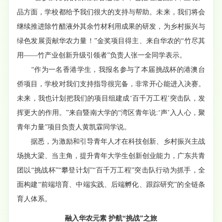
品方面，学校都给予我们很大的支持与帮助。未来，我们将会
继续推进除竹醋液外其余竹材利用成果的研发，为乡村振兴与
绿色发展贡献华农力量！”金奖项目得主、来自华农的“竹尽其
用——竹产业创新升级引领者”负责人张一全同学表示。
“作为一名香港学生，我报名参与了本届挑战杯的港澳台
侨项目，学校对我们支持指导很完备，非常开心能进入决赛。
未来，我也计划把我们的项目组建成‘百千万工程’突击队，发
挥更大的作用。”来自暨南大学的“湾区青年说:‘声’入人心，聚
青年力量”项目负责人黄凯霖同学说。
据悉，为激励和引导青年人才在科技创新、乡村振兴主战
场挑大梁、当主角，提升青年大学生创新创业能力，广东共青
团以“挑战杯”“攀登计划”“百千万工程”突击队行动为抓手，全
面构建“前端培育、中端实践、后端孵化、跟踪研究”的全链条
育人体系。
融入华农元素 护航“挑战”之旅