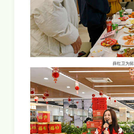
薛红卫为留