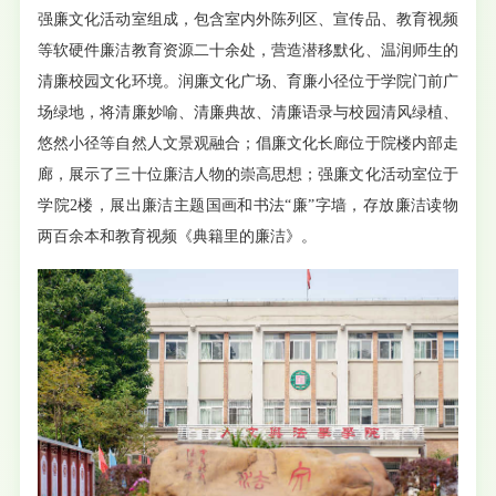
强廉文化活动室组成，包含室内外陈列区、宣传品、教育视频
等软硬件廉洁教育资源二十余处，营造潜移默化、温润师生的
清廉校园文化环境。润廉文化广场、育廉小径位于学院门前广
场绿地，将清廉妙喻、清廉典故、清廉语录与校园清风绿植、
悠然小径等自然人文景观融合；倡廉文化长廊位于院楼内部走
廊，展示了三十位廉洁人物的崇高思想；强廉文化活动室位于
学院2楼，展出廉洁主题国画和书法“廉”字墙，存放廉洁读物
两百余本和教育视频《典籍里的廉洁》。