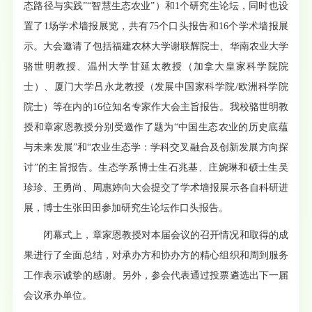
态路径与实践”“智慧生态农业”）和1个研究生论坛，同时也设
置了1场学术墙报展览，共有75个口头报告和16个学术墙报展
示。大会邀请了包括福建农林大学谢联辉院士、华南农业大学
骆世明教授、温州大学甘延太教授（加拿大皇家科学院院
士）、厦门大学吕永龙教授（发展中国家科学院/欧洲科学院
院士）等在内的16位知名专家作大会主旨报告。我校骆世明教
授和章家恩教授分别受邀作了题为“中国生态农业的历史底蕴
与未来发展”和“农业生态学：学科交叉融合及创新发展方向探
讨”的主旨报告。生态学系博士生石兆基、庄婉琳和硕士生吴
珍珍、王勇尚、周惠婷向大会提交了学术墙报展示各自科研进
展，博士生张田田参加研究生论坛作口头报告。
闭幕式上，章家恩教授对本届会议的召开情况和取得的成
果进行了全面总结，对承办方和协办方的精心组织和周到服务
工作表示诚挚的感谢。另外，参会代表通过投票遴选出下一届
会议承办单位。