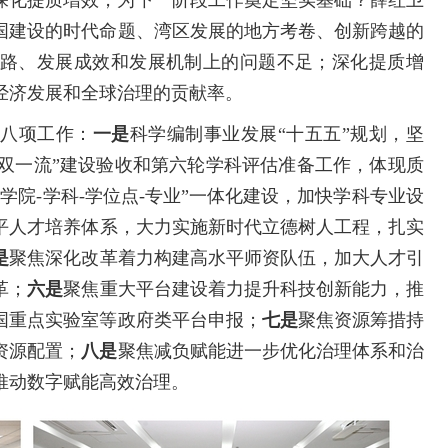
国建设的时代命题、湾区发展的地方考卷、创新跨越的
路、发展成效和发展机制上的问题不足；深化提质增
经济发展和全球治理的贡献率。
了八项工作：
一是
科学编制事业发展“十五五”规划，坚
“双一流”建设验收和第六轮学科评估准备工作，体现质
学院-学科-学位点-专业”一体化建设，加快学科专业设
平人才培养体系，大力实施新时代立德树人工程，扎实
是
聚焦深化改革着力构建高水平师资队伍，加大人才引
革；
六是
聚焦重大平台建设着力提升科技创新能力，推
国重点实验室等政府类平台申报；
七是
聚焦资源筹措持
资源配置；
八是
聚焦减负赋能进一步优化治理体系和治
推动数字赋能高效治理。