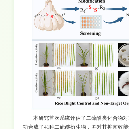
本研究首次系统评估了
二硫醚类化合物
对
功合成了41种二硫醚衍生物，并对其抑菌效