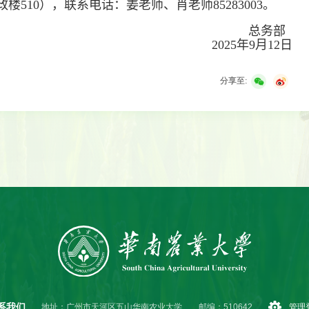
政楼
510
），联系电话：姜老师、肖老师
85283003
。
总务部
2025
年
9
月
12
日
分享至:
系我们
地址：广州市天河区五山华南农业大学
邮编：510642
管理