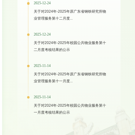
2025-12-24
关于对2024年-2025年原广东省钢铁研究所物
业管理服务第十二月度...
2025-12-24
关于对2024年-2025年校园公共物业服务第十
二月度考核结果的公示
2025-11-14
关于对2024年-2025年原广东省钢铁研究所物
业管理服务第十一月度...
2025-11-14
关于对2024年-2025年校园公共物业服务第十
一月度考核结果的公示