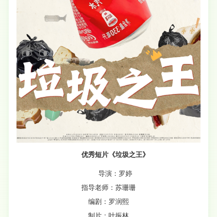
优秀短片《垃圾之王》
导演：罗婷
指导老师：苏珊珊
编剧：罗润熙
制片：叶振林