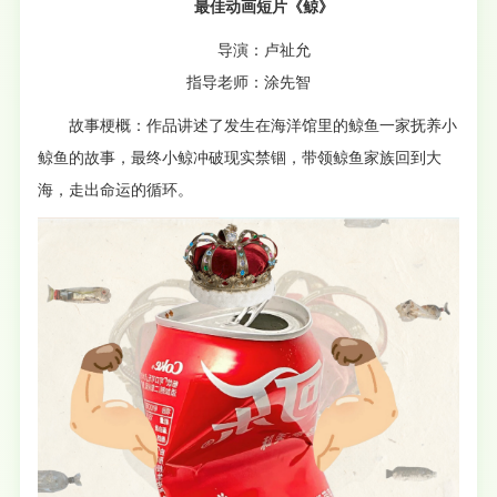
最佳动画短片《鲸》
导演：卢祉允
指导老师：涂先智
故事梗概：作品讲述了发生在海洋馆里的鲸鱼一家抚养小
鲸鱼的故事，最终小鲸冲破现实禁锢，带领鲸鱼家族回到大
海，走出命运的循环。