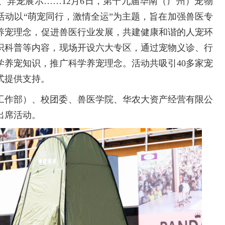
、异宠展示……
12月6日
，
第十九届华南（广州）宠物
活动以
“萌宠同行，激情全运”为主题
，
旨在加强兽医专
养宠理念
，
促进兽医行业发展
，
共建健康和谐的人宠环
识科普等内容，现场开设六大专区，通过宠物义诊、行
学养宠知识，推广科学养宠理念。活动共吸引
40多家宠
式提供支持。
工作部）、校团委、兽医学院、华农大资产经营有限公
出席活动。