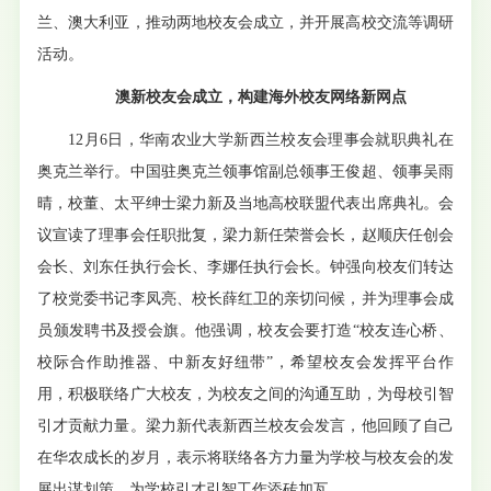
兰、澳大利亚，推动两地校友会成立，并开展高校交流等调研
活动。
澳新校友会成立，构建海外校友网络新网点
12月6日，华南农业大学新西兰校友会理事会就职典礼在
奥克兰举行。中国驻奥克兰领事馆副总领事王俊超、领事吴雨
晴，校董、太平绅士梁力新及当地高校联盟代表出席典礼。会
议宣读了理事会任职批复，梁力新任荣誉会长，赵顺庆任创会
会长、刘东任执行会长、李娜任执行会长。钟强向校友们转达
了校党委书记李凤亮、校长薛红卫的亲切问候，并为理事会成
员颁发聘书及授会旗。他强调，校友会要打造“校友连心桥、
校际合作助推器、中新友好纽带”，希望校友会发挥平台作
用，积极联络广大校友，为校友之间的沟通互助，为母校引智
引才贡献力量。梁力新代表新西兰校友会发言，他回顾了自己
在华农成长的岁月，表示将联络各方力量为学校与校友会的发
展出谋划策，为学校引才引智工作添砖加瓦。