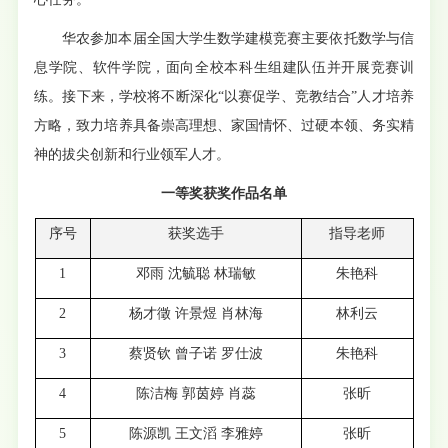
华农参加本届全国大学生数学建模竞赛主要依托数学与信
息学院、软件学院，面向全校本科生组建队伍并开展竞赛训
练。接下来，学校将不断深化“以赛促学、竞教结合”人才培养
方略，致力培养具备崇高理想、家国情怀、过硬本领、务实精
神的拔尖创新和行业领军人才。
一等奖获奖作品名单
序号
获奖选手
指导老师
1
邓雨 沈毓聪 林瑞敏
朱艳科
2
杨才徵 许景煜 肖林海
林利云
3
蔡贤钦 曾子诺 罗仕波
朱艳科
4
陈洁梅 郭茵婷 肖蕊
张昕
5
陈源凯 王文滔 李雅婷
张昕