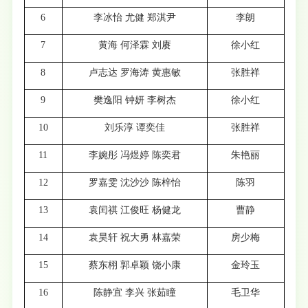
6
李冰怡 尤健 郑淇尹
李朗
7
黄海 何泽霖 刘赓
徐小红
8
卢志达 罗海涛 黄惠敏
张胜祥
9
樊逸阳 钟妍 李树杰
徐小红
10
刘乐淳 谭奕佳
张胜祥
11
李婉彤 冯煜婷 陈奕君
朱艳丽
12
罗嘉雯 沈沙沙 陈梓怡
陈羽
13
袁闰祺 江俊旺 杨健龙
曹静
14
袁昊轩 祝大勇 林嘉荣
房少梅
15
蔡东栩 郭卓颖 饶小康
金玲玉
16
陈静宜 李兴 张茹瞳
毛卫华