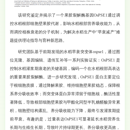
该研究鉴定并揭示了一个果胶裂解酶基因OsPSE1通过调
控水稻根部细胞壁果胶代谢，影响水稻根部营养吸收能力，从
而调控植株衰老的分子机制，为解决水稻生产中“早衰减产”难
题提供理论指导与育种新思路。
研究团队基于前期发现的水稻早衰突变体ospse1，通过图
位克隆、基因编辑、遗传互补等一系列实验证实：OsPSE1 是
控制水稻灌浆期衰老的关键基因，编码一个在水稻根部高表达
的重要果胶裂解酶。进一步研究发现，OsPSE1 蛋白主要定位
于根细胞质膜，通过降解果胶、维持细胞壁果胶稳态，保障根
系养分吸收效率；而突变体蛋白异常滞留于细胞核，酶活性显
著降低，导致根部细胞壁果胶与甲酯化同型半乳糖醛酸异常累
积，细胞壁结构紊乱、养分吸收能力下降，最终引发灌浆期提
前早衰。有趣的是，过量表达OsPSE1可显著延长水稻营养生
长期与生殖生长期，导致叶片持绿期更长、养分吸收更高效，