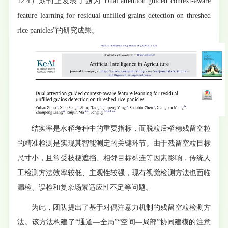
12.4）期刊上发表了题为“Dual attention guided context-aware
feature learning for residual unfilled grains detection on threshed
rice panicles”的研究成果。
结实率是水稻考种中的重要指标，而脱粒后稻穗残留空粒
的精准检测是实现其智能测定的关键环节。由于残留空粒目标
尺寸小，且常受枝梗遮挡、相邻目标黏连等因素影响，传统人
工检测方法效率较低、主观性较强，现有视觉检测方法也面临
漏检、误检和复杂场景适应性不足等问题。
为此，团队提出了基于对偶注意力机制的残留空粒检测方
法。该方法构建了“通道—全局”“空间—局部”协同建模的注意