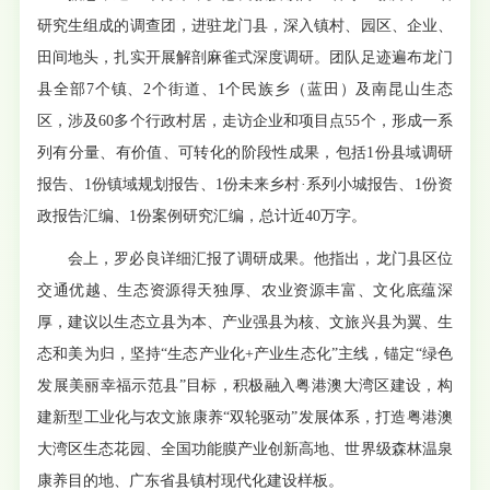
研究生组成的调查团，进驻龙门县，深入镇村、园区、企业、
田间地头，扎实开展解剖麻雀式深度调研。团队足迹遍布龙门
县全部7个镇、2个街道、1个民族乡（蓝田）及南昆山生态
区，涉及60多个行政村居，走访企业和项目点55个，形成一系
列有分量、有价值、可转化的阶段性成果，包括1份县域调研
报告、1份镇域规划报告、1份未来乡村·系列小城报告、1份资
政报告汇编、1份案例研究汇编，总计近40万字。
会上，罗必良详细汇报了调研成果。他指出，龙门县区位
交通优越、生态资源得天独厚、农业资源丰富、文化底蕴深
厚，建议以生态立县为本、产业强县为核、文旅兴县为翼、生
态和美为归，坚持“生态产业化+产业生态化”主线，锚定“绿色
发展美丽幸福示范县”目标，积极融入粤港澳大湾区建设，构
建新型工业化与农文旅康养“双轮驱动”发展体系，打造粤港澳
大湾区生态花园、全国功能膜产业创新高地、世界级森林温泉
康养目的地、广东省县镇村现代化建设样板。