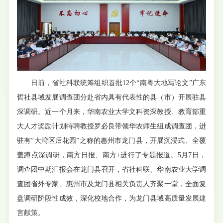
日前，省社科联统筹组织首批12个“南粤大地写论文”广东
哲社县域发展调查团分赴省内具有代表性的县（市）开展驻县
深调研。近一个月来，华南农业大学文科资深教授、教育部重
大人才奖励计划特聘教授罗必良带领华农师生组成调查团，
进
驻有“大湾区后花园”之称的惠州市龙门县
，开展沉浸式、全覆
盖蹲点深调研，南方日报、南方+进行了专题报道。
5月7日，
调查团中期汇报会在龙门县召开，省社科联、华南农业大学调
查团省外专家、惠州市及龙门县相关负责人齐聚一堂，全面复
盘调研阶段性成效，深化校地合作，为龙门县域高质量发展建
言献策。