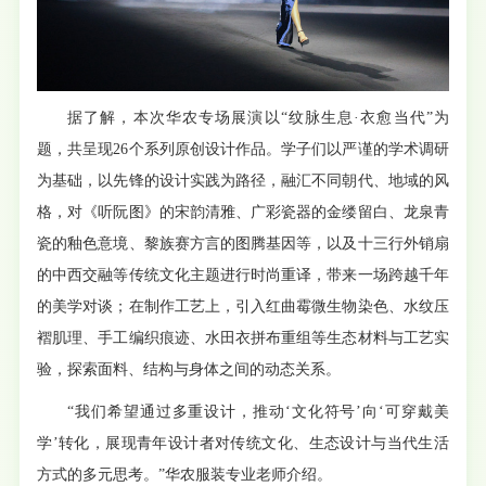
据了解，本次华农专场展演以“纹脉生息·衣愈当代”为
题，共呈现26个系列原创设计作品。学子们以严谨的学术调研
为基础，以先锋的设计实践为路径，融汇不同朝代、地域的风
格，对《听阮图》的宋韵清雅、广彩瓷器的金缕留白、龙泉青
瓷的釉色意境、黎族赛方言的图腾基因等，以及十三行外销扇
的中西交融等传统文化主题进行时尚重译，带来一场跨越千年
的美学对谈；在制作工艺上，引入红曲霉微生物染色、水纹压
褶肌理、手工编织痕迹、水田衣拼布重组等生态材料与工艺实
验，探索面料、结构与身体之间的动态关系。
“我们希望通过多重设计，推动‘文化符号’向‘可穿戴美
学’转化，展现青年设计者对传统文化、生态设计与当代生活
方式的多元思考。”华农服装专业老师介绍。