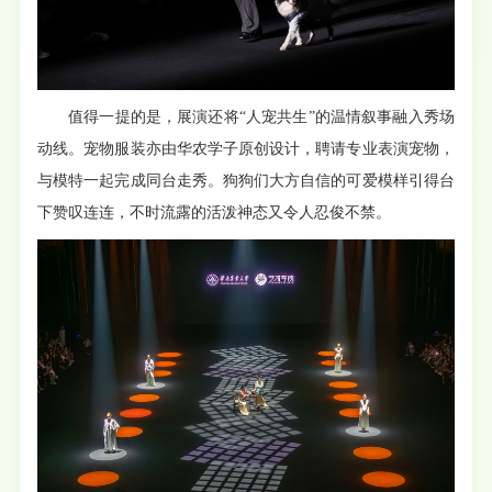
值得一提的是，展演还将“人宠共生”的温情叙事融入秀场
动线。宠物服装亦由华农学子原创设计，聘请专业表演宠物，
与模特一起完成同台走秀。狗狗们大方自信的可爱模样引得台
下赞叹连连，不时流露的活泼神态又令人忍俊不禁。