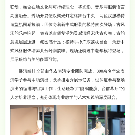
联动，融合在地文化与可持续理念，将光影、音乐与服装语言
高度融合。秀场开篇便以聚光灯定格舞台中央，两位汉服模特
造型氛围感拉满，四位身着新中式服装的模特依次登场；古风
宋韵乐声响起，舞者以古俑复活为灵感演绎宋代古典舞，古韵
意境层层递进，氛围感十足；模特手拎广东荔枝登台，为新中
式风格服饰增添几分岭南韵味。现场还特邀中老年模特登场，
展示服饰与美的多重可能。
展演编排全部由华农表演专业团队完成。300余名华农表
演学子参与本场演出，既承担走秀展示任务，也深度参与整场
演出的编排与组织工作，生动诠释了“能编能演、台前幕后”的
人才培养理念，充分体现专业教学与艺术实践的深度融合。