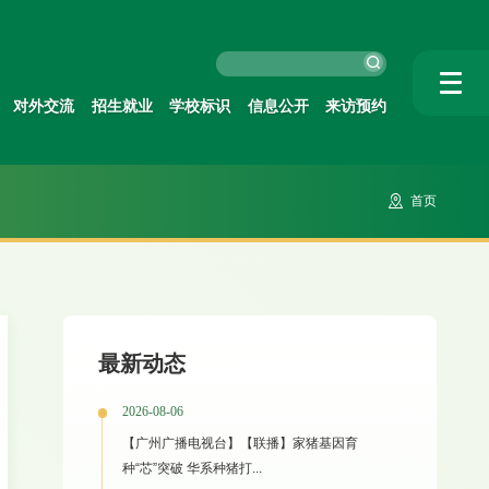
对外交流
招生就业
学校标识
信息公开
来访预约
首页
最新动态
2026-08-06
【广州广播电视台】【联播】家猪基因育
种“芯”突破 华系种猪打...