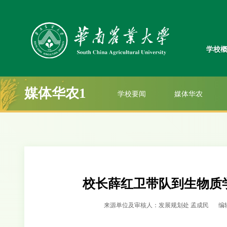
学校
媒体华农1
学校要闻
媒体华农
校长薛红卫带队到生物质
来源单位及审核人：发展规划处 孟成民
编