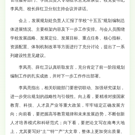
管理服务部门、学院负责人专场征求意见座谈会。校党委书记
李凤亮、校长薛红卫分别主持会议并讲话。
会上，发展规划处负责人汇报了学校“十五五”规划编制总
体进展情况、主要框架内容及下一步工作安排。与会人员围绕
学校发展战略、发展定位、发展目标、重点任务、核心指标、
资源配置、体制机制改革等方面进行了充分讨论，提出了一系
列建设性意见建议。
李凤亮、薛红卫认真听取发言，充分肯定了前一阶段规划
编制工作的扎实成效，并对下一步工作作出部署。
李凤亮指出，相关职能部门要密切联动、加强研究谋划，
进一步突出规划的战略性与引领性。向上看，要精准对接国家
教育、科技、人才及产业等重大政策，牢牢锚定正确发展方
向；向前看，要把握高等教育规律和未来发展趋势，不断创新
人才培养模式和科研范式；向下看，要把论文写在南粤大地
上，尤其要写好“土”“特”“产”大文章，整体上更加突出质量、