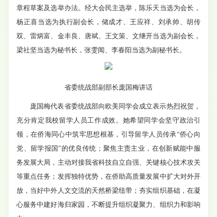
章程草案及选举办法。经大会民主选举，陈乐天当选为会长，
杨正喜当选为执行副会长，储成才、王应祥、刘承帅、胡传
双、雷炳富、金丰良、唐斌、王文策、文继开当选为副会长，
梁社坚当选为秘书长，张雯闻、李春阳当选为副秘书长。
省委统战部副部长庞国梅讲话
庞国梅代表省委统战部向欧美同学会成立表示热烈祝贺，
充分肯定我校留学人员工作成效。她希望同学会坚守政治引
领，在侨海同心中筑牢思想根基，引导留学人员传承“侨心向
党、留学报国”的优良传统；聚焦主责主业，在创新赋能中服
务发展大局，主动对接我省科技自立自强、关键核心技术攻关
等重点任务；发挥独特优势，在侨助高质量发展中扩大对外开
放，当好中外人文交流的天然桥梁纽带；夯实组织基础，在凝
心服务中建好海归家园，不断提升组织凝聚力、组织力和影响