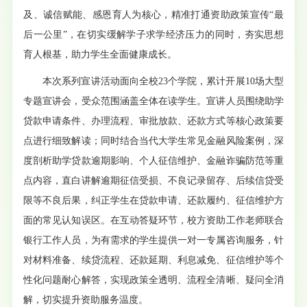
及、诚信赋能、感恩育人为核心，精准打通资助政策宣传“最
后一公里”，在切实缓解学子求学经济压力的同时，夯实思想
育人根基，助力学生全面健康成长。
本次系列宣讲活动面向全校23个学院，累计开展10场大型
专题宣讲会，受众范围涵盖全体在读学生。宣讲人员围绕助学
贷款申请条件、办理流程、审批放款、还款方式等核心政策要
点进行细致解读；同时结合当代大学生常见金融风险案例，深
度剖析助学贷款逾期影响、个人征信维护、金融诈骗防范等重
点内容，直白讲解逾期征信受损、不良记录留存、后续信贷受
限等不良后果，纠正学生在贷款申请、还款履约、征信维护方
面的常见认知误区。在互动答疑环节，校方资助工作老师联合
银行工作人员，为有需求的学生提供一对一专属咨询服务，针
对材料准备、续贷流程、还款延期、利息减免、征信维护等个
性化问题耐心解答，实现政策全透明、流程全清晰、疑问全消
解，切实提升资助服务温度。