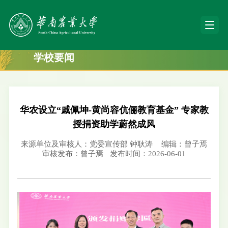
学校要闻
华农设立“戚佩坤-黄尚容伉俪教育基金” 专家教
授捐资助学蔚然成风
来源单位及审核人：党委宣传部 钟耿涛
编辑：曾子焉
审核发布：曾子焉
发布时间：2026-06-01