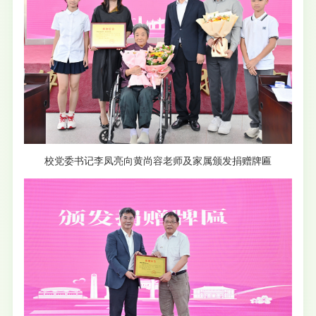
校党委书记李凤亮向黄尚容老师及家属颁发捐赠牌匾