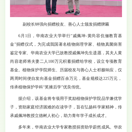
副校长钟强向捐赠校友、善心人士颁发捐赠牌匾
6月1日，华南农业大学举行“戚佩坤-黄尚容伉俪教育基
金”捐赠仪式，为完成我国著名植物病理学家、植物真菌病害
鉴定专家、华南农业大学已故教授戚佩坤先生遗愿，其夫人黄
尚容老师将夫妻二人100万元积蓄捐赠给学校，设立专项教育
基金。植物保护学院师生、历届校友与善心人士积极响应，仅
两周时间便自发向基金捐赠百余万元，基金规模达225万元，
传承植物保护学科“奖掖后学”优良传统。
据介绍，该基金将专项用于奖励植物保护学院品学兼优学
子，资助家庭经济困难的在读学子，旨在弘扬科学家精神，传
承戚佩坤教授立德树人初心，助力青年学子成长成才。
多年来，华南农业大学专家教授捐资助学蔚然成风。华农