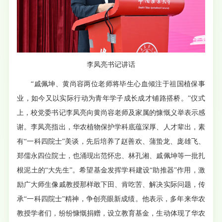
李凤亮书记讲话
“戚佩坤、黄尚容两位老师将毕生心血倾注于祖国植保事
业，如今又以实际行动为青年学子成长成才铺路搭桥。”仪式
上，校党委书记李凤亮向黄尚容老师及家属的慷慨义举表示感
谢。李凤亮指出，华农植物保护学科底蕴深厚、人才辈出，素
有“一科四院士”美谈，先后培养了赵善欢、蒲蛰龙、庞雄飞、
郑儒永四位院士，也涌现出范怀忠、林孔湘、戚佩坤等一批扎
根泥土的“大先生”。希望基金发挥学科建设“助推器”作用，激
励广大师生像戚教授那样敢下田、肯吃苦、解决实际问题，传
承“一科四院士”精神，争创亮眼新成绩。他表示，多年来华农
教授学者们，纷纷慷慨捐赠，设立教育基金，生动体现了华农