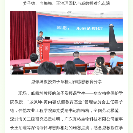
姜子德、向梅梅、王泊理回忆与戚教授难忘点滴
戚佩坤教授弟子章桂明作感恩教育分享
现场，戚佩坤教授的弟子及授课学生——华农植物保护学
院教授、“戚佩坤-黄尚容伉俪教育基金”管理委员会主任姜子
德，仲恺农业工程学院原党委副书记向梅梅，全国劳动模范、
深圳海关二级研究员章桂明，广东真格生物科技有限公司董事
长王泊理等深情缅怀与恩师相处的难忘点滴，感念戚教授在学