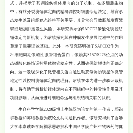
式，并揭示了其调控纺锤体定向的分子机制。在多细胞生物
中，有丝分裂纺锤体定向的精确调控对细胞命运决定、器官形
态发生以及组织稳态维持至关重要，其异常会导致胚胎发育障
碍或增加肿瘤发生风险。本研究揭示的SAPCD2磷酸化调控纺
锤体定向新机制，为后续探究其在肿瘤发生发展过程中的作用
奠定了重要理论基础。此外，本研究还明确了SAPCD2作为一
种细胞周期依赖性微管结合蛋白，依赖其S157/S276位点的动
态磷酸化修饰调控星体微管稳定性，从而确保纺锤体的正确定
向。这一发现深化了微管相关蛋白通过动态修饰协调星体微管
稳定性以控制纺锤体定向的理解。后续在体内进一步验证该机
制，将有助于解析纺锤体定向在不同组织中的特异性作用及其
功能影响，从而推进对细胞命运与组织结构关联的认识。
生命科学学院2020级博士生陈双为论文的第一作者，邓诣
群教授和蒋珺教授为该论文共同通讯作者。该研究得到了香港
大学李嘉诚医学院禤承恩教授和中国科学院广州生物医药与健