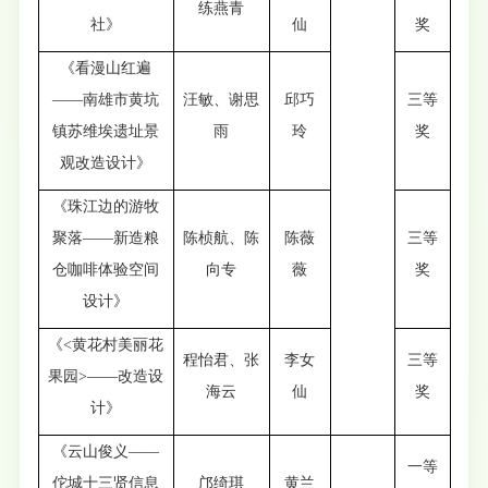
练燕青
社》
仙
奖
《看漫山红遍
——南雄市黄坑
汪敏、谢思
邱巧
三等
镇苏维埃遗址景
雨
玲
奖
观改造设计》
《珠江边的游牧
聚落——新造粮
陈桢航、陈
陈薇
三等
仓咖啡体验空间
向专
薇
奖
设计》
《<黄花村美丽花
程怡君、张
李女
三等
果园>——改造设
海云
仙
奖
计》
《云山俊义——
一等
佗城十三贤信息
邝绮琪
黄兰