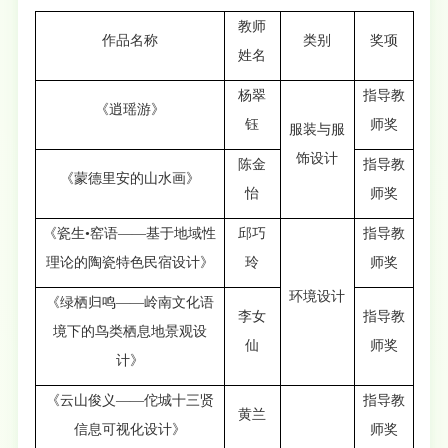
教师
作品名称
类别
奖项
姓名
杨翠
指导教
《逍瑶游》
钰
师奖
服装与服
饰设计
陈金
指导教
《蒙德里安的山水画》
怡
师奖
《瓷生•窑语——基于地域性
邱巧
指导教
理论的陶瓷特色民宿设计》
玲
师奖
环境设计
《绿栖归鸣——岭南文化语
李女
指导教
境下的鸟类栖息地景观设
仙
师奖
计》
《云山俊义——佗城十三贤
指导教
黄兰
信息可视化设计》
师奖