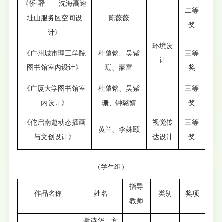
《侨·驿——沈海高速
二等
址山服务区空间设
陈薇薇
奖
计》
环境设
《广州城市理工学院
杜肇铭、吴紫
三等
计
图书馆室内设计》
珊、蒙富
奖
《广厦大学图书馆室
杜肇铭、吴紫
三等
内设计》
珊、钟璐婧
奖
《佗启南越动态插画
视觉传
三等
黄兰、李姝颐
与文创设计》
达设计
奖
（学生组）
指导
作品名称
姓名
类别
奖项
教师
谢诗华、方