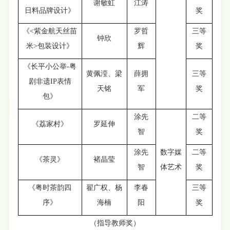
谢敏虹
江涛
日料品牌设计》
奖
《<紫金航天丝苗
罗哲
三等
钟欣
米>包装设计》
辉
奖
《长平小公举-粤
黄佩滢、梁
薛拥
三等
剧非遗IP表情
天铭
军
奖
包》
涂先
二等
《荔家村》
罗延伸
智
奖
涂先
数字媒
二等
《茶灵》
褚晶莹
智
体艺术
奖
《粤时茶韵四
翟广权、杨
李春
三等
序》
海楠
阳
奖
（指导教师奖）