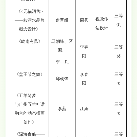
《<无辐消售>
三等
视觉传
——核污水品牌
詹晋维
周秀
奖
达设计
概念设计》
《岭南有风》
邱朝锋、区
李春
三等
源、
阳
奖
李一凡
《盘王节之舞》
李春
三等
邱朝锋
阳
奖
《五羊绮梦——
与广州五羊神话
三等
李荔
江涛
融合的动态插画
奖
创作》
《深海食舫——
三等