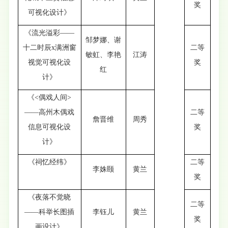
奖
可视化设计》
《流光溢彩——
邹梦娜、谢
十二时辰x满洲窗
二等
敏虹、李艳
江涛
视觉可视化设
奖
红
计》
《<偶戏人间>
——高州木偶戏
二等
詹晋维
周秀
信息可视化设
奖
计》
《祠忆经纬》
二等
李姝颐
黄兰
奖
《夜落不觉晓
二等
——科举长图插
李钰儿
黄兰
奖
画设计》