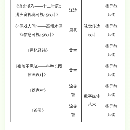
《流光溢彩——十二时辰x
指导教
江涛
满洲窗视觉可视化设计》
师奖
《<偶戏人间>——高州木偶
视觉传达
指导教
周秀
戏信息可视化设计》
设计
师奖
指导教
《祠忆经纬》
黄兰
师奖
《夜落不觉晓——科举长图
指导教
黄兰
插画设计》
师奖
涂先
指导教
《荔家村》
智
师奖
数字媒体
艺术
涂先
指导教
《茶灵》
智
师奖