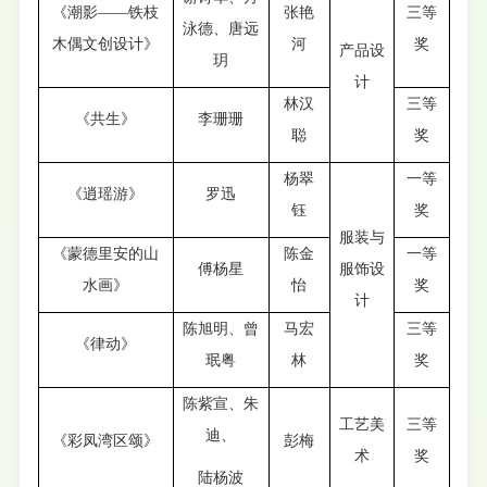
《潮影——铁枝
张艳
三等
泳德、唐远
木偶文创设计》
河
奖
产品设
玥
计
林汉
三等
《共生》
李珊珊
聪
奖
杨翠
一等
《逍瑶游》
罗迅
钰
奖
服装与
《蒙德里安的山
陈金
一等
傅杨星
服饰设
水画》
怡
奖
计
陈旭明、曾
马宏
三等
《律动》
珉粤
林
奖
陈紫宣、朱
工艺美
三等
迪、
《彩凤湾区颂》
彭梅
术
奖
陆杨波