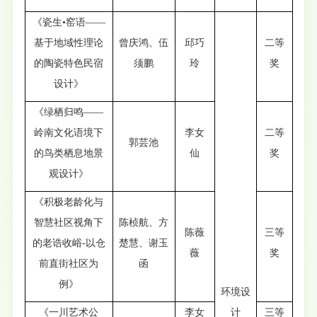
《瓷生•窑语——
基于地域性理论
曾庆鸿、伍
邱巧
二等
的陶瓷特色民宿
须鹏
玲
奖
设计》
《绿栖归鸣——
岭南文化语境下
李女
二等
郭芸池
的鸟类栖息地景
仙
奖
观设计》
《积极老龄化与
智慧社区视角下
陈桢航、方
陈薇
三等
的老诰收峪-以仓
楚慧、谢玉
薇
奖
前直街社区为
函
例》
环境设
《一川艺术公
李女
计
三等