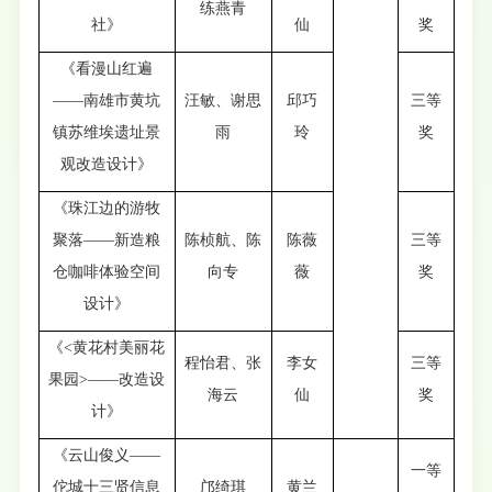
练燕青
社》
仙
奖
《看漫山红遍
——南雄市黄坑
汪敏、谢思
邱巧
三等
镇苏维埃遗址景
雨
玲
奖
观改造设计》
《珠江边的游牧
聚落——新造粮
陈桢航、陈
陈薇
三等
仓咖啡体验空间
向专
薇
奖
设计》
《<黄花村美丽花
程怡君、张
李女
三等
果园>——改造设
海云
仙
奖
计》
《云山俊义——
一等
佗城十三贤信息
邝绮琪
黄兰