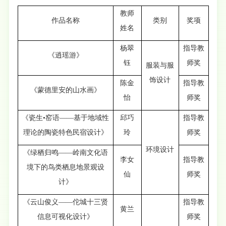
教师
作品名称
类别
奖项
姓名
杨翠
指导教
《逍瑶游》
钰
师奖
服装与服
饰设计
陈金
指导教
《蒙德里安的山水画》
怡
师奖
《瓷生•窑语——基于地域性
邱巧
指导教
理论的陶瓷特色民宿设计》
玲
师奖
环境设计
《绿栖归鸣——岭南文化语
李女
指导教
境下的鸟类栖息地景观设
仙
师奖
计》
《云山俊义——佗城十三贤
指导教
黄兰
信息可视化设计》
师奖