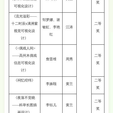
奖
可视化设计》
《流光溢彩——
邹梦娜、谢
十二时辰x满洲窗
二等
敏虹、李艳
江涛
视觉可视化设
奖
红
计》
《<偶戏人间>
——高州木偶戏
二等
詹晋维
周秀
信息可视化设
奖
计》
《祠忆经纬》
二等
李姝颐
黄兰
奖
《夜落不觉晓
二等
——科举长图插
李钰儿
黄兰
奖
画设计》