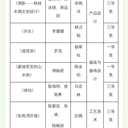
《潮影——铁枝
张艳
三等
泳德、唐远
木偶文创设计》
河
奖
产品设
玥
计
林汉
三等
《共生》
李珊珊
聪
奖
杨翠
一等
《逍瑶游》
罗迅
钰
奖
服装与
《蒙德里安的山
陈金
一等
傅杨星
服饰设
水画》
怡
奖
计
陈旭明、曾
马宏
三等
《律动》
珉粤
林
奖
陈紫宣、朱
工艺美
三等
迪、
《彩凤湾区颂》
彭梅
术
奖
陆杨波