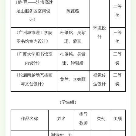
《侨·驿——沈海高速
二等
址山服务区空间设
陈薇薇
奖
计》
环境设
《广州城市理工学院
杜肇铭、吴紫
三等
计
图书馆室内设计》
珊、蒙富
奖
《广厦大学图书馆室
杜肇铭、吴紫
三等
内设计》
珊、钟璐婧
奖
《佗启南越动态插画
视觉传
三等
黄兰、李姝颐
与文创设计》
达设计
奖
（学生组）
指导
作品名称
姓名
类别
奖项
教师
谢诗华、方