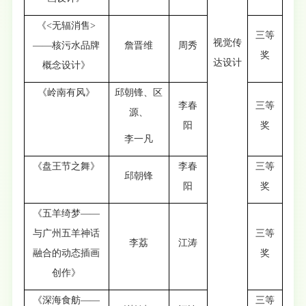
《<无辐消售>
三等
视觉传
——核污水品牌
詹晋维
周秀
奖
达设计
概念设计》
《岭南有风》
邱朝锋、区
李春
三等
源、
阳
奖
李一凡
《盘王节之舞》
李春
三等
邱朝锋
阳
奖
《五羊绮梦——
与广州五羊神话
三等
李荔
江涛
融合的动态插画
奖
创作》
《深海食舫——
三等