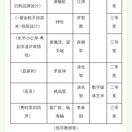
谢敏虹
江涛
日料品牌设计》
奖
《<紫金航天丝苗
罗哲
三等
钟欣
米>包装设计》
辉
奖
《长平小公举-粤
黄佩滢、梁
薛拥
三等
剧非遗IP表情
天铭
军
奖
包》
涂先
二等
《荔家村》
罗延伸
智
奖
涂先
数字媒
二等
《茶灵》
褚晶莹
智
体艺术
奖
《粤时茶韵四
翟广权、杨
李春
三等
序》
海楠
阳
奖
（指导教师奖）