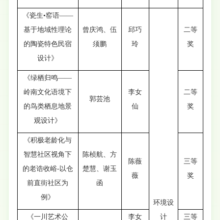
《瓷生•窑语——
基于地域性理论
曾庆鸿、伍
邱巧
二等
的陶瓷特色民宿
须鹏
玲
奖
设计》
《绿栖归鸣——
岭南文化语境下
李女
二等
郭芸池
的鸟类栖息地景
仙
奖
观设计》
《积极老龄化与
智慧社区视角下
陈桢航、方
陈薇
三等
的老诰收峪-以仓
楚慧、谢玉
薇
奖
前直街社区为
函
例》
环境设
《一川艺术公
李女
计
三等