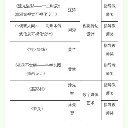
《流光溢彩——十二时辰x
指导教
江涛
满洲窗视觉可视化设计》
师奖
《<偶戏人间>——高州木偶
视觉传达
指导教
周秀
戏信息可视化设计》
设计
师奖
指导教
《祠忆经纬》
黄兰
师奖
《夜落不觉晓——科举长图
指导教
黄兰
插画设计》
师奖
涂先
指导教
《荔家村》
智
师奖
数字媒体
艺术
涂先
指导教
《茶灵》
智
师奖