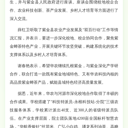
生，并与紫金县人民政府进行座谈。座谈会围绕校地校企合
作、农业科技创新、茶产业发展、乡村人才培育等方面进行了
深入交流。
薛红卫听取了紫金县农业产业发展及“双百行动”工作等情
况汇报，并表示，要进一步深化校地、校企协同合作，聚焦紫
金蝉茶特色产业，开展关键环节攻坚突破，构建系统化的技术
支撑体系以及乡村人才培育体系。
谢春艳表示，希望华农继续扎根紫金，与紫金深化产学研
合作，联合打造一款既有紫金地域特色、又有华农科技内核的
高品质紫金蝉茶产品，赋能县域特色经济高质量发展。
据悉，近年来，华农与河源市深化校地合作取得了丰硕的
合作成果。学校搭建了“科技特派员-永根科技站-分院”三级农
技服务体系，学校累计派出40支、近300人的省级特派员队
伍。在产业支撑层面，院士团队落地4200亩全国标杆智慧农
场，“华航香银针”丝苗米、广弘小白鸡、璠龙系列油茶、高糖