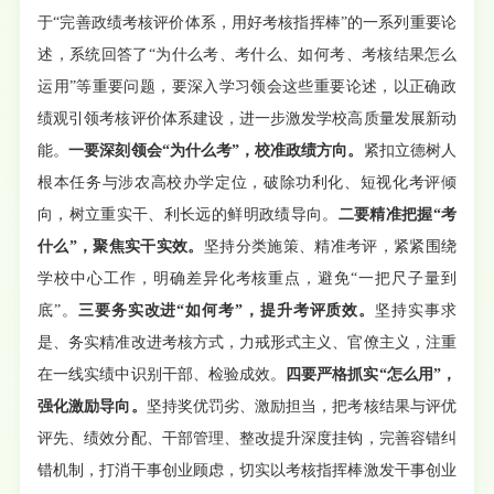
于“完善政绩考核评价体系，用好考核指挥棒”的一系列重要论
述，系统回答了“为什么考、考什么、如何考、考核结果怎么
运用”等重要问题，要深入学习领会这些重要论述，以正确政
绩观引领考核评价体系建设，进一步激发学校高质量发展新动
能。
一要深刻领会“为什么考”，校准政绩方向。
紧扣立德树人
根本任务与涉农高校办学定位，破除功利化、短视化考评倾
向，树立重实干、利长远的鲜明政绩导向。
二要精准把握“考
什么”，聚焦实干实效。
坚持分类施策、精准考评，紧紧围绕
学校中心工作，明确差异化考核重点，避免“一把尺子量到
底”。
三要务实改进“如何考”，提升考评质效。
坚持实事求
是、务实精准改进考核方式，力戒形式主义、官僚主义，注重
在一线实绩中识别干部、检验成效。
四要严格抓实“怎么用”，
强化激励导向。
坚持奖优罚劣、激励担当，把考核结果与评优
评先、绩效分配、干部管理、整改提升深度挂钩，完善容错纠
错机制，打消干事创业顾虑，切实以考核指挥棒激发干事创业