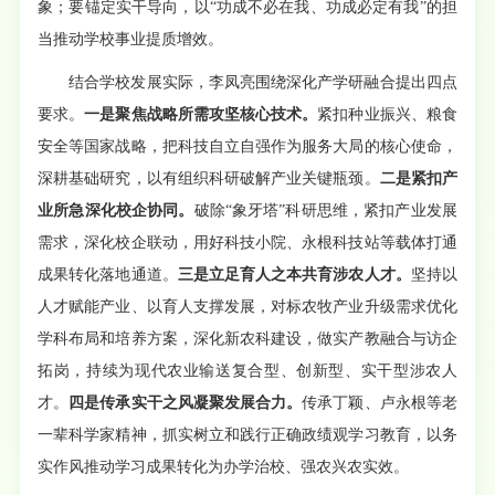
象；要锚定实干导向，以“功成不必在我、功成必定有我”的担
当推动学校事业提质增效。
结合学校发展实际，李凤亮围绕深化产学研融合提出四点
要求。
一是聚焦战略所需攻坚核心技术。
紧扣种业振兴、粮食
安全等国家战略，把科技自立自强作为服务大局的核心使命，
深耕基础研究，以有组织科研破解产业关键瓶颈。
二是紧扣产
业所急深化校企协同。
破除“象牙塔”科研思维，紧扣产业发展
需求，深化校企联动，用好科技小院、永根科技站等载体打通
成果转化落地通道。
三是立足育人之本共育涉农人才。
坚持以
人才赋能产业、以育人支撑发展，对标农牧产业升级需求优化
学科布局和培养方案，深化新农科建设，做实产教融合与访企
拓岗，持续为现代农业输送复合型、创新型、实干型涉农人
才。
四是传承实干之风凝聚发展合力。
传承丁颖、卢永根等老
一辈科学家精神，抓实树立和践行正确政绩观学习教育，以务
实作风推动学习成果转化为办学治校、强农兴农实效。