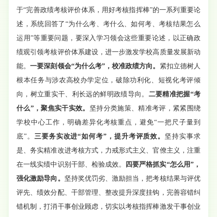
于“完善政绩考核评价体系，用好考核指挥棒”的一系列重要论
述，系统回答了“为什么考、考什么、如何考、考核结果怎么
运用”等重要问题，要深入学习领会这些重要论述，以正确政
绩观引领考核评价体系建设，进一步激发学校高质量发展新动
能。
一要深刻领会“为什么考”，校准政绩方向。
紧扣立德树人
根本任务与涉农高校办学定位，破除功利化、短视化考评倾
向，树立重实干、利长远的鲜明政绩导向。
二要精准把握“考
什么”，聚焦实干实效。
坚持分类施策、精准考评，紧紧围绕
学校中心工作，明确差异化考核重点，避免“一把尺子量到
底”。
三要务实改进“如何考”，提升考评质效。
坚持实事求
是、务实精准改进考核方式，力戒形式主义、官僚主义，注重
在一线实绩中识别干部、检验成效。
四要严格抓实“怎么用”，
强化激励导向。
坚持奖优罚劣、激励担当，把考核结果与评优
评先、绩效分配、干部管理、整改提升深度挂钩，完善容错纠
错机制，打消干事创业顾虑，切实以考核指挥棒激发干事创业