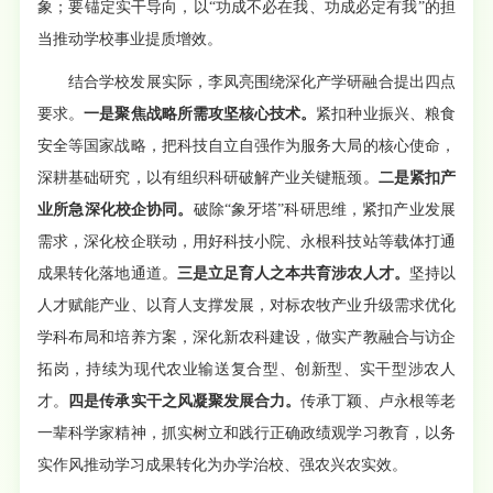
象；要锚定实干导向，以“功成不必在我、功成必定有我”的担
当推动学校事业提质增效。
结合学校发展实际，李凤亮围绕深化产学研融合提出四点
要求。
一是聚焦战略所需攻坚核心技术。
紧扣种业振兴、粮食
安全等国家战略，把科技自立自强作为服务大局的核心使命，
深耕基础研究，以有组织科研破解产业关键瓶颈。
二是紧扣产
业所急深化校企协同。
破除“象牙塔”科研思维，紧扣产业发展
需求，深化校企联动，用好科技小院、永根科技站等载体打通
成果转化落地通道。
三是立足育人之本共育涉农人才。
坚持以
人才赋能产业、以育人支撑发展，对标农牧产业升级需求优化
学科布局和培养方案，深化新农科建设，做实产教融合与访企
拓岗，持续为现代农业输送复合型、创新型、实干型涉农人
才。
四是传承实干之风凝聚发展合力。
传承丁颖、卢永根等老
一辈科学家精神，抓实树立和践行正确政绩观学习教育，以务
实作风推动学习成果转化为办学治校、强农兴农实效。