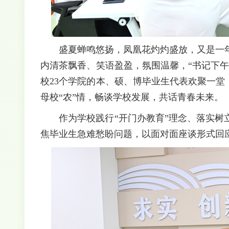
盛夏蝉鸣悠扬，凤凰花灼灼盛放，又是一
内清茶飘香、笑语盈盈，氛围温馨，“书记下
校23个学院的本、硕、博毕业生代表欢聚一堂
母校“农”情，畅谈学校发展，共话青春未来。
作为学校践行“开门办教育”理念、落实
焦毕业生急难愁盼问题，以面对面座谈形式回