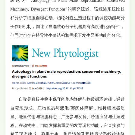
表题为 “Autophagy in Plant Male Reproduction: Conserved
Machinery, Divergent Functions”的研究综述。该综述系统比较
和分析了细胞自噬在动、植物雄性生殖过程中的调控功能与分
子作用机制，阐述了自噬核心分子机器具有高度进化保守性，
但同时也存在特异性生殖结构和需求下发生显著功能的分化。
自噬是真核生物中保守的胞内降解与物质循环途径，通过
自噬泡形成、底物包裹与液泡/溶酶体降解，维持细胞器质
量、能量代谢与细胞稳态，广泛参与发育、胁迫应答与生殖过
程。在动物中，自噬发挥着重要的发育调控功能，它直接参与
精子形态建成、鞭毛发生、胞质清除及受精后父系线粒体降