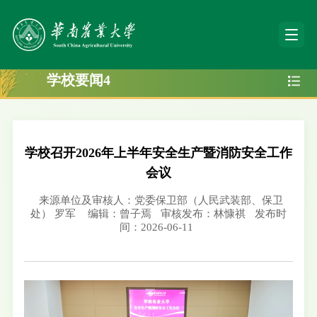
学校要闻4
学校召开2026年上半年安全生产暨消防安全工作
会议
来源单位及审核人：党委保卫部（人民武装部、保卫
处） 罗军
编辑：曾子焉
审核发布：林慷祺
发布时
间：2026-06-11