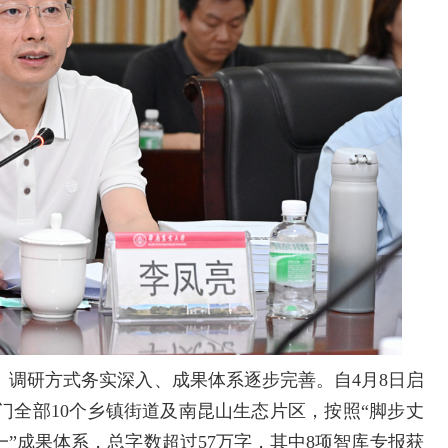
、调研方式务实深入、成果体系逐步完善。自4月8日启
门全部10个乡镇街道及南昆山生态片区，按照“脚步丈
一”成果体系，总字数超过57万字，其中8项智库专报获