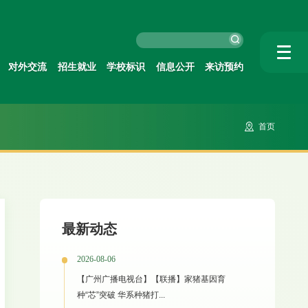
对外交流
招生就业
学校标识
信息公开
来访预约
首页
最新动态
2026-08-06
【广州广播电视台】【联播】家猪基因育
种“芯”突破 华系种猪打...