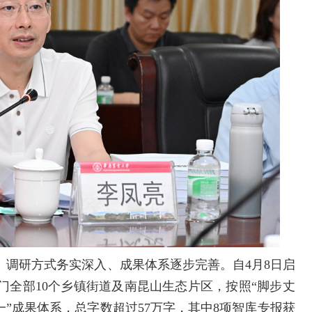
、调研方式务实深入、成果体系逐步完善。自4月8日启
门全部10个乡镇街道及南昆山生态片区，按照“脚步丈
一”成果体系，总字数超过57万字，其中8项智库专报获