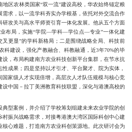
南地区农林类国家“双一流”建设高校，华农始终锚定粮
展需求，以一流学科夯实办学根基，依托对外交流合作
科研攻关与高水平师资引育一体化发展。他从五个方面
业布局，实施“学院—学科—学位点—专业”一体化建
交叉更显”的学科新格局；二是围绕战略全局、科技前
农科建设，强化产教融合、科教融通，近3年70%的毕
建设，布局构建南方农业科技创新平台集群，在节水抗
志性成果；四是坚持以才引才、平台聚才、院为实体，
期间国家级人才实现倍增，高层次人才队伍规模与核心竞
建设中国－拉丁美洲教育科技联盟，深化与港澳高校的
设典型案例，并介绍了学校筹划组建未来农业学院的创
乡村振兴战
略需求，对接粤港澳大湾区国际科创中心建
业核心难题，打造南方农业科创策源地。此次研讨会为