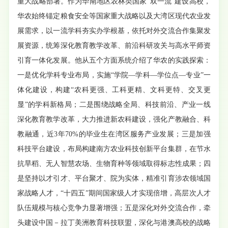
重大战略部署。作为华南地区农林类国家“双一流”建设高校，
华农始终锚定粮食安全等国家重大战略以及大湾区现代农业发
展需求，以一流学科夯实办学根基，依托对外交流合作集聚发
展资源，统筹深化教育教学改革、前沿科研攻关与高水平师资
引育一体化发展。他从五个方面系统介绍了华农的实践探索：
一是优化学科专业布局，实施“学院—学科—学位点—专业”一
体化建设，构建“农科更强、工科更精、文科更特、交叉更
显”的学科新格局；二是围绕战略全局、科技前沿、产业一线
深化教育教学改革，大力推进新农科建设，强化产教融合、科
教融通，近3年70%的毕业生在湾区服务产业发展；三是加强
科技平台建设，布局构建南方农业科技创新平台集群，在节水
抗旱稻、无人智慧农场、生物育种等领域取得标志性成果；四
是坚持以才引才、平台聚才、院为实体，精准引育涉农领域国
家战略人才，“十四五”期间国家级人才实现倍增，高层次人才
队伍规模与核心竞争力显著增强；五是深化对外交流合作，牵
头建设中国－拉丁美洲教育科技联盟，深化与港澳高校的战略