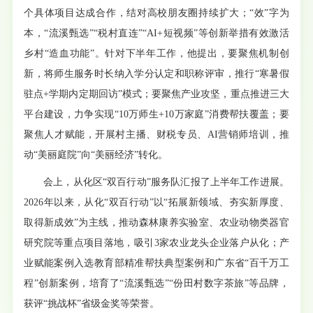
个具体项目达成合作，结对高校朋友圈持续扩大；“效”字为
本，“流溪甄选”“税村直连”“AI+短视频”等创新举措有效激活
乡村“造血功能”。针对下半年工作，他提出，要聚焦机制创
新，将师生服务时长纳入学分认定和职称评审，推行“寒暑假
驻点+学期内定期回访”模式；要聚焦产业攻坚，重点推进三大
平台建设，力争实现“10万师生+10万家庭”消费帮扶覆盖；要
聚焦人才赋能，开展村主播、财税专员、AI营销师培训，推
动“美丽庭院”向“美丽经济”转化。
会上，从化区“双百行动”服务队汇报了上半年工作进展。
2026年以来，从化“双百行动”以“拓展新领域、夯实新厚度、
取得新成效”为主线，推动森林康养实验室、农业动物类器官
研究院等重点项目落地，吸引3家农业龙头企业落户从化；产
业赋能案例入选教育部精准帮扶典型案例和广东省“百千万工
程”创新案例，培育了“流溪甄选”“份田村数字茶旅”等品牌，
获评“挑战杯”省级金奖等荣誉。