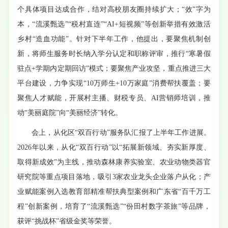
个具体项目达成合作，结对高校朋友圈持续扩大；“效”字为
本，“流溪甄选”“税村直连”“AI+短视频”等创新举措有效激活
乡村“造血功能”。针对下半年工作，他提出，要聚焦机制创
新，将师生服务时长纳入学分认定和职称评审，推行“寒暑假
驻点+学期内定期回访”模式；要聚焦产业攻坚，重点推进三大
平台建设，力争实现“10万师生+10万家庭”消费帮扶覆盖；要
聚焦人才赋能，开展村主播、财税专员、AI营销师培训，推
动“美丽庭院”向“美丽经济”转化。
会上，从化区“双百行动”服务队汇报了上半年工作进展。
2026年以来，从化“双百行动”以“拓展新领域、夯实新厚度、
取得新成效”为主线，推动森林康养实验室、农业动物类器官
研究院等重点项目落地，吸引3家农业龙头企业落户从化；产
业赋能案例入选教育部精准帮扶典型案例和广东省“百千万工
程”创新案例，培育了“流溪甄选”“份田村数字茶旅”等品牌，
获评“挑战杯”省级金奖等荣誉。