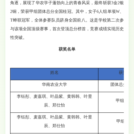
角逐，展现了华农学子蓬勃向上的青春风采，最终斩获3金2银
2铜，荣获甲组团体总分全国桂冠。其中，女子6人组单项W、
T蝉联冠军，全体参赛队员跻身全国前八。这是学校第二次参
与该项全国顶级赛事，首次登顶总分榜首，竞赛成绩实现历史
性突破。
获奖名单
姓名
获奖项
华南农业大学
团体总分（
李钰彤、麦嘉琪、叶晶紫、黄韩韩、叶昱
甲组6人
辰、郑仕怡
李钰彤、麦嘉琪、叶晶紫、黄韩韩、叶昱
甲组6人
辰、郑仕怡