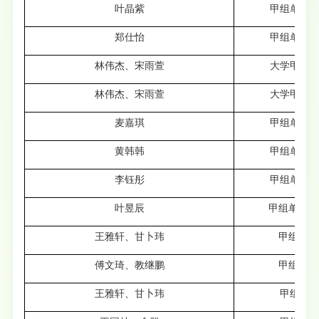
叶晶紫
甲组单人单
郑仕怡
甲组单人四
林伟杰、宋雨萱
大学甲组二
林伟杰、宋雨萱
大学甲组四
麦嘉琪
甲组单人二
黄韩韩
甲组单人二
李钰彤
甲组单人三
叶昱辰
甲组单人单
王雅轩、甘卜玮
甲组单项
傅文琦、教继鹏
甲组单项
王雅轩、甘卜玮
甲组单项