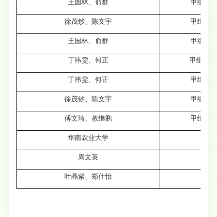
王国林、俞群
甲组三项
徐茂钞、陈文宇
甲组四项
王国林、俞群
甲组二项
丁祎雯、何正
甲组单项
丁祎雯、何正
甲组单项
徐茂钞、陈文宇
甲组二项
傅文琦、教继鹏
甲组单项
华南农业大学
/
周文英
/
叶晶紫、郑仕怡
/