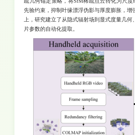
疏几何锚定策略，将SfM稀疏点云转化为尺
先验约束，抑制叶缘漂浮伪影与厚度膨胀，增
上，研究建立了从隐式辐射场到显式度量几何
片参数的自动化提取。