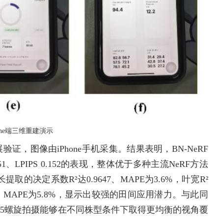
hone端三维重建演示
验证，图像由iPhone手机采集。结果表明，BN-NeRF
.951、LPIPS 0.152的表现，整体优于多种主流NeRF方法
取的决定系数R²达0.9647、MAPE为3.6%，叶宽R²
.8962、MAPE为5.8%，显示出较强的田间应用潜力。与此同
45螺旋拍摄能够在不同株型条件下取得更均衡的视角覆