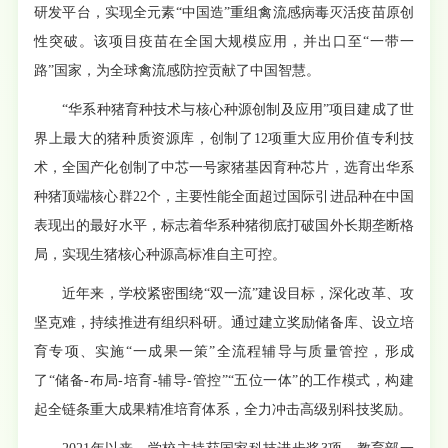
研发平台，实现全元素“中国造”重组禽流感病毒灭活疫苗原创
性突破。该项目疫苗在全国大规模应用，并出口至“一带一
路”国家，为全球禽流感防控贡献了中国智慧。
“华系种猪育种技术与核心种源创制及应用”项目建成了世
界上最大的猪种质资源库，创制了12项重大应用价值专利技
术，全国产化创制了中芯一号家猪基因育种芯片，选育出华系
种猪顶端核心群22个，主要性能全面超过国际引进品种在中国
表现出的最好水平，标志着华系种猪彻底打破国外长期垄断格
局，实现生猪核心种源高标准自主可控。
近年来，学校紧密围绕“双一流”建设目标，深化改革、攻
坚克难，持续推进有组织科研。通过建立奖励储备库、设立培
育专项、实施“一成果一策”全流程辅导与质量管控，形成
了“储备-布局-培育-辅导-管控”“五位一体”的工作模式，构建
起全链条重大成果精准培育体系，全力冲击高级别科技奖励。