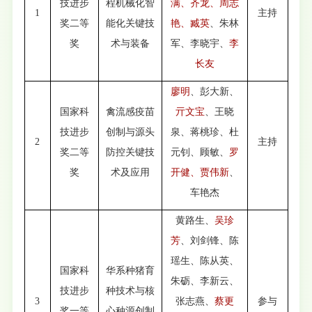
技进步
程机械化智
满、
齐龙
、
周志
1
主持
奖二等
能化关键技
艳、臧英
、朱林
奖
术与装备
军、李晓宇、
李
长友
廖明
、彭大新、
国家科
禽流感疫苗
亓文宝
、王晓
技进步
创制与源头
泉、蒋桃珍、杜
2
主持
奖二等
防控关键技
元钊、顾敏、
罗
奖
术及应用
开健、贾伟新
、
车艳杰
黄路生、
吴珍
芳
、刘剑锋、陈
瑶生、陈从英、
国家科
华系种猪育
朱砺、李新云、
技进步
种技术与核
3
张志燕、
蔡更
参与
奖一等
心种源创制