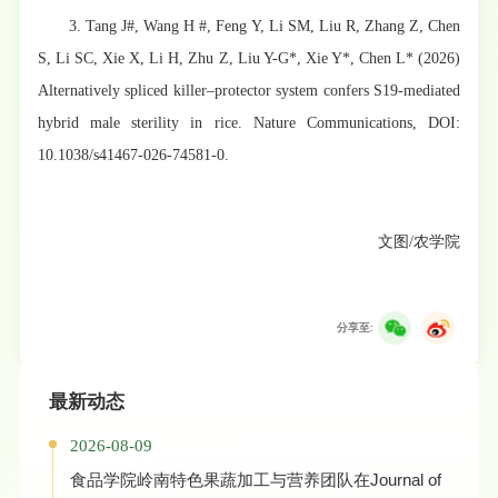
3. Tang J#, Wang H #, Feng Y, Li SM, Liu R, Zhang Z, Chen
S, Li SC, Xie X, Li H, Zhu Z, Liu Y-G*, Xie Y*, Chen L* (2026)
Alternatively spliced killer–protector system confers S19-mediated
hybrid male sterility in rice. Nature Communications, DOI:
10.1038/s41467-026-74581-0.
文图/农学院
分享至:
最新动态
2026-08-09
食品学院岭南特色果蔬加工与营养团队在Journal of