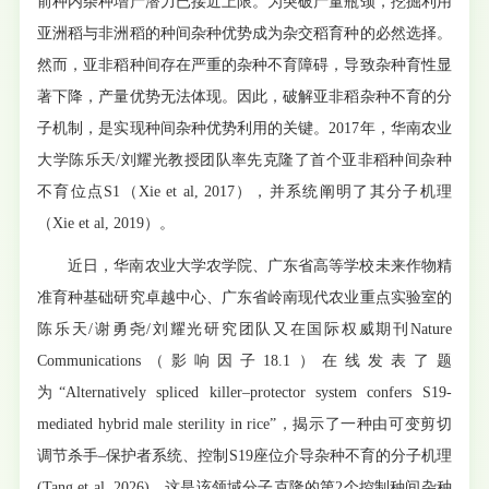
前种内杂种增产潜力已接近上限。为突破产量瓶颈，挖掘利用
亚洲稻与非洲稻的种间杂种优势成为杂交稻育种的必然选择。
然而，亚非稻种间存在严重的杂种不育障碍，导致杂种育性显
著下降，产量优势无法体现。因此，破解亚非稻杂种不育的分
子机制，是实现种间杂种优势利用的关键。2017年，华南农业
大学陈乐天/刘耀光教授团队率先克隆了首个亚非稻种间杂种
不育位点S1（Xie et al, 2017），并系统阐明了其分子机理
（Xie et al, 2019）。
近日，华南农业大学农学院、广东省高等学校未来作物精
准育种基础研究卓越中心、广东省岭南现代农业重点实验室的
陈乐天/谢勇尧/刘耀光研究团队又在国际权威期刊Nature
Communications（影响因子18.1）在线发表了题
为“Alternatively spliced killer–protector system confers S19-
mediated hybrid male sterility in rice”，揭示了一种由可变剪切
调节杀手–保护者系统、控制S19座位介导杂种不育的分子机理
(Tang et al, 2026)，这是该领域分子克隆的第2个控制种间杂种