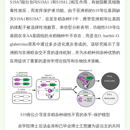
S19A7能分别与S19A1.1和S19A1.2相互作用，有效阻断其细胞
毒性效应，而发挥保护者功能。由于亚洲稻的S19等位基因缺
失S19A1和S19A7，在亚非稻杂种F1中，携带亚洲稻等位基因
的雄配子被选择性地败育。单倍型分析表明，功能性S19等位
基因在非AA基因组的水稻物种中不存在，而是在O. barthii–O.
glaberrima谱系中通过多步进化逐步形成的。该研究揭示了亚
洲稻与非洲稻杂交不育的遗传机制，并为水稻种间杂种优势的
应用提供了重要的遗传学理论指导和生物技术策略。
S19座位介导亚非稻杂种雄性不育的杀手–保护模型
农学院博士后汤金涛和已毕业博士王慧娜为该论文的共同