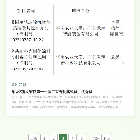
2026-07-25
华农2项成果获第十一届广东专利奖银奖、优秀奖
近日，第十一届广东专利奖获奖名单公布，华南农业大学2件专利成果榜上有名，斩获银奖
1项、优秀奖1项。华农获奖名单广东专利奖由广东省人民政府设立，是全省知识产权领域
最高层级荣誉，旨在表彰技术先进、效益显著、贡献突出的专利项目。本届获奖项目中，华
农两项成果均由校企合作联合申报，充分体现了学校在产学研协同创新与高价值专利培育方
面取得的扎实成效。近年来，学校高度重视知识产权工作，持续深化产学研协同机制，通过
完善成果转化服务体系、搭建校企对接平台，推动专利创造从“数量积累”向“质量跃升”转
变。下一步，学校将持续推进高价值专利培育与产学研深度融合，推动更多创新成果转化为
现实生产力，为服务广东高质量发展贡献华
. . .
上页
1
2
3
4
5
729
下页