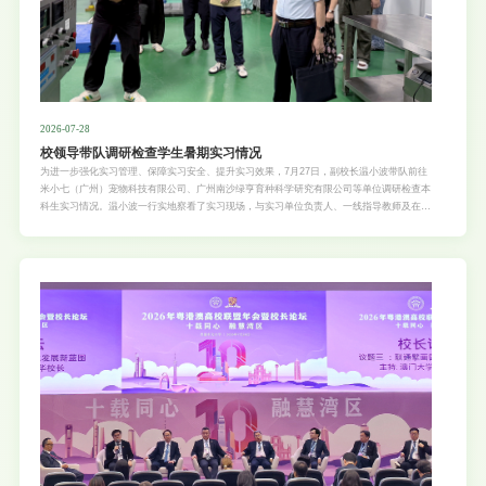
2026-07-28
校领导带队调研检查学生暑期实习情况
为进一步强化实习管理、保障实习安全、提升实习效果，7月27日，副校长温小波带队前往
米小七（广州）宠物科技有限公司、广州南沙绿亨育种科学研究有限公司等单位调研检查本
科生实习情况。温小波一行实地察看了实习现场，与实习单位负责人、一线指导教师及在岗
学生座谈交流，重点检查了学生的工作环境、在岗状态和安全保障措施，并细致了解了校企
合作及日常教学管理等情况。温小波感谢各合作单位全力支持学校实践教学、为学生提供优
质实习平台。他表示，希望全体实习生珍惜实践锻炼机遇，立足岗位勤学苦练，在实践中锤
炼专业技能、补齐能力短板、提升综合素养。他强调，要牢固树立安全底线思维，严格遵守
实习单位规章制度和操作规程，密切关注极