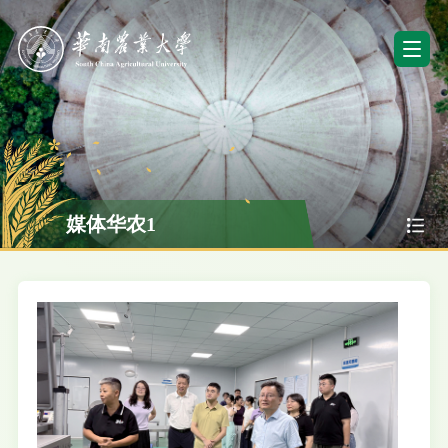
媒体华农1