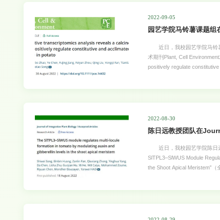
(AFARs)。微生物脱毒则
霉毒素的代谢和脱毒以及人和动
2022-09-05
广东省自然
园艺学院马铃薯课题组在Plan
近日，我校园艺学院马铃薯
术期刊Plant, Cell Environment发表了题为“Comparative transcriptomics analysis reveals a calcineurin B-like gene to
positively regulate constit
https://onlinelibrary.w
寒能力，也缺乏冷驯化能力，
铃薯包括丰富的野生种，如S. co
理尚不可知，导致马铃薯抗寒
2022-08-30
陈日远教授团队在Journal 
近日，我校园艺学院陈日远团队在国际知名
SlTPL3–SlWUS Module Regulates
the Shoot Apical Meri
常见的一种现象，严重影响果
素，心室数越多，果实越大，
茎尖分生组织的发育与多心室形
型 该研究发现番茄中的TOPL
分生组织变大，果实心室数量
2022-08-29