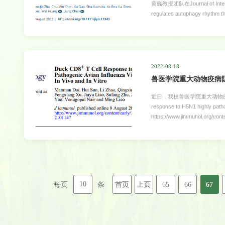
黄巍教授团队在Journal of Integ
regulates autophagy
机制，通过降解错误折叠的蛋
物中自噬途径与生物钟存在着
平，而动物中自噬途径也能够
钟的调控关系和分子机制仍然不
（LL）条件下都呈现明显的近
2022-08-18
比，自噬节律的表达相位大幅
兽医学院重大动物疫病防控团
近日，我校兽医学院重大动物疫病
response to H5N1 highly path
https://www.jimmunol.or
《Journal of Immu
为通讯作者。 H5亚型禽流感病毒（
然长期使用灭活疫苗进行防疫
要。兽医学院重大动物疫病防
应应答也发挥着重要作用。但是
10
首页
上页
65
66
67
每页
条