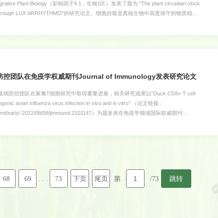
rative Plant Biology（影响因子9.1，生物1区）发表了题为 “The plant circadian clock
 rhythm through LUX ARRHYTHMO”的研究论文。细胞自噬是真核生物中高度保守的物质稳态
白质和受损的细胞器，实现对营养物质的循环再利用。近年来，越来越多研究表明在动
紧密的相互调节的关系。多个生物钟转录因子能够直接调控动物自噬基因的昼夜表达水
降解生物钟的核心组分从而反馈影响近日节律及其输出途径。然而植物自噬节律与生物
明确。该研究发现拟南芥细胞自噬在12 h光照/12 h黑暗（LD）条件下和持续光照
日节律变化，说明植物自噬过程受生物钟调控。有意思的是，LL条件和LD条件下相
提前，但振幅明显降低。进
队在免疫学权威期刊Journal of Immunology发表研究论文
防控团队在家禽T细胞研究中取得重要进展，相关研究成果以“Duck CD8+ T cell
ogenic avian influenza virus infection in vivo and in vitro” （论文链接：
g/content/early/ 2022/08/08/jimmunol.2101147）为题发表在免疫学领域国际权威期刊
nology》。兽医学院代曼曼副教授为论文第一作者，兽医学院研究生导师、广东省农科院廖明教授
Avian influenza virus，AIV）是我国最流行的高致病性禽流感亚型之一，国内虽
，但依然广泛存在；而防控H5亚型禽流感病毒感染水禽对控制其流行与传播至关重
控团队研究发现H5亚型AIV在鸭体内的感染清除，除了与抗体水平有关外，鸭T细胞效
目前对于鸭 T 细胞免疫应答研究匮
68
69
73
下页
尾页
跳转
. . .
第
/73