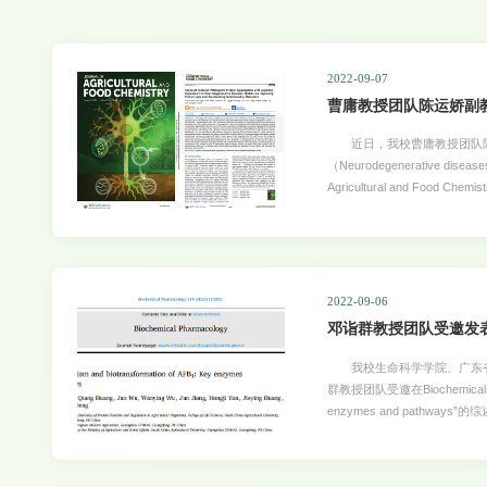
2022-09-07
曹庸教授团队陈运娇副
近日，我校曹庸教授团队陈
（Neurodegenerative
Agricultural and Food Chemistry、Food Function发表两篇学术论文。两
者为华南农业大学食品学院硕
征的进行性疾病，包括阿尔兹海默症（Al
（Parkinsons dise
NDs治疗药物仅能缓解临床
贵，还会产生严重的副作用。
2022-09-06
疗剂的研究热点。鼠尾草酚（Ca
邓诣群教授团队受邀发
我校生命科学学院、广东省
群教授团队受邀在Biochemical Pha
enzymes and pathways”
作者，邓诣群教授为论文通讯作
生，严重威胁食品安全和人和动
在人和动物体内的代谢关键酶的