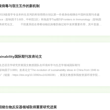
蚕病毒与宿主互作的新机制
19级蚕学专业本科生吴鸿韵和张萌萌分别以第一作者身份相继在中国科技期刊卓越
nce（影响因子3.605，中科院1区）和免疫学Top期刊Frontiers in Immunology（影响因
杂志发表研究论文。 干扰素系统在脊椎动物抗病毒防御过程中发挥重要作用，其中直接发
干扰素诱导产生的一类干扰素刺激基因ISGs。虽然昆虫抗病毒免疫反应体系中没有干
干扰素基因，但昆虫基因组中存在众多功能未知的ISGs同源基因。吴鸿韵等将ISGs
究中，以“BmCH25H, a vertebrate ISG homolog, inhibits BmNPV
ts hydroxylase activity in Bombyx mori”为题在Insect Science发表研究论文（论文链接：
1744-7917.13102）。该研究在家
inability国际期刊发表论文
态语言学研究所黄国文教授团队在环境科学与生态学领域国际期刊
 影响因子3.889）发表论文“The evolution of sustainability ideas in China from 1946 to
lturomics”（链接：https://doi.org/10.3390/su14106038），黄国文教授和我校资源环境学院章
生张丹清为第一作者。 Sustainability是一份同行评价的国际期刊，该刊涵盖有
社会可持续性等相关领域，为可持续性和可持续发展的跨学科研究提供了前沿信息。
，将语言视作意义生态系统，基于文化组学的方法，引入生态学模型，对中国主流媒体
015年期间出现的经济类和生态类词汇概念展开分析。结果显示，两类概念系统中存在着
化呈现出较强的随机性，概念系统更具活力；生态词语变化显著偏离中性模型，概念系
因猪生物反应器领域取得重要研究进展