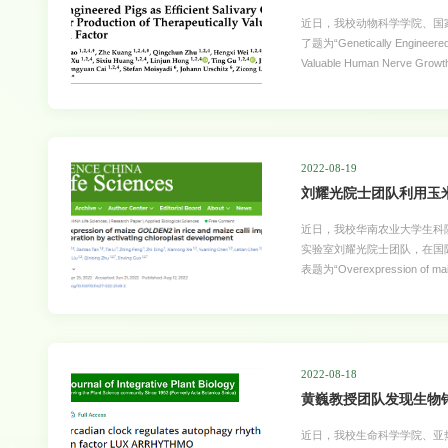
近日，我校动物科学学院、国家生
了题为“Genetically Engineered Pi
Valuable Human Nerve Gr
文在国际上首次利用转基因猪
人神经生长因子。该论文为生
用，给人类健康带来了新的福音。该
篇关于“唾液腺特异表达外源
究进展。吴珍芳教授及其团队
2022-08-19
刘耀光院士团队利用玉米
近日，我校华南农业大学生科
实验室刘耀光院士团队，在国际知名学术
表题为“Overexpression of maize 
development”的研究论文（论文链接：
揭示了在水稻和玉米的愈伤组
化的过程中，愈伤组织或外植
难的问题。近年来报道了通过在
WOX5等可以促进植物体细胞
2022-08-18
黄巍教授团队发现生物
近日，我校生命科学学院、亚