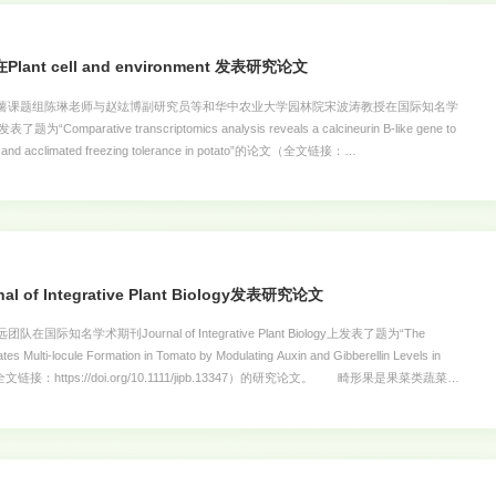
可以高效的将黄曲霉毒素转换成无毒或少毒物质，是未来最理想的脱毒方式。本综述为黄曲
物的健康提供了全新的视野。该研究获得岭南现代农业实验室项目 (NZ2021016)和
t cell and environment 发表研究论文
课题组陈琳老师与赵竑博副研究员等和华中农业大学园林院宋波涛教授在国际知名学
utive and acclimated freezing tolerance in potato”的论文（全文链接：
iley.com/doi/10.1111/pce.14432）。 马铃薯普通栽培种Solanum tuberosum即缺乏组成型抗
导致较难通过种内杂交获得马铃薯抗寒能力的改良，这严重制约马铃薯产业发展；但马
mmersonii、S. malmeanum和S. acaule等，这些野生种抗寒能力较强，但其抗寒机
育种较为滞后。 课题组在前期鉴定了1000多个马铃薯基因型抗寒能力基
of Integrative Plant Biology发表研究论文
学术期刊Journal of Integrative Plant Biology上发表了题为“The
 Multi-locule Formation in Tomato by Modulating Auxin and Gibberellin Levels in
stem”（全文链接：https://doi.org/10.1111/jipb.13347）的研究论文。 畸形果是果菜类蔬菜中
实的外观品质和食用价值。番茄的心室数是影响果实大小性状和畸形果发生率的重要因
畸形果发生率越高。心室的形成与茎尖分生组织的分化与维持密切相关，然而，目前对
成的关系认知仍有很多不足。SlTPL3-SlWUS模块调控番茄多心室形成的工作模
ESS转录共抑制子SlTPL3是一个调控茎尖大小的基因，SlTPL3基因的沉默导致茎尖
增加，果实变