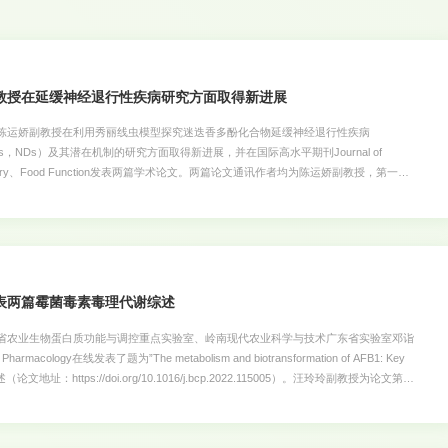
教授在延缓神经退行性疾病研究方面取得新进展
运娇副教授在利用秀丽线虫模型探究迷迭香多酚化合物延缓神经退行性疾病
 diseases，NDs）及其潜在机制的研究方面取得新进展，并在国际高水平期刊Journal of
篇论文通讯作者均为陈运娇副教授，第一作
士生陈韵。 与衰老相关的NDs是一类以大脑神经元或组织功能渐进性损伤为主要特
zheimers disease, AD），亨廷顿病（Huntington disease, HD），帕金森病
ase, PD）等，因其患病率高，并发症严重，已成为全球严重的医学和社会问题。目前为数不多的
病理症状，未能从根本上阻止受损神经元的继续退变和死亡，并且这些药物治疗费用昂
因此，寻找有效、安全、天然的神经保护活性物质并探究其作用机制是开发神经保护治
rnos
表两篇霉菌毒素毒理代谢综述
农业生物蛋白质功能与调控重点实验室、岭南现代农业科学与技术广东省实验室邓诣
rmacology在线发表了题为”The metabolism and biotransformation of AFB1: Key
的综述（论文地址：https://doi.org/10.1016/j.bcp.2022.115005）。汪玲玲副教授为论文第一
者。 黄曲霉毒素B1(AFB1)是一种肝细胞毒性真菌毒素，由黄曲霉和寄生曲霉产
物健康。了解AFB1的代谢对脱毒和干预措施的开展具有重要意义。本文总结了AFB1
脱毒作用，如细胞色素P450、谷胱甘肽转移酶(GSTs)和黄曲霉毒素醛还原酶