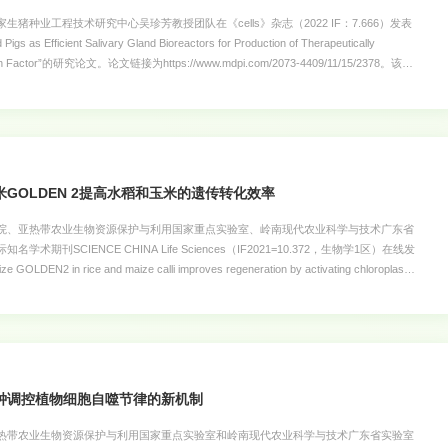
猪种业工程技术研究中心吴珍芳教授团队在《cells》杂志（2022 IF：7.666）发表
gs as Efficient Salivary Gland Bioreactors for Production of Therapeutically
owth Factor”的研究论文。论文链接为https://www.mdpi.com/2073-4409/11/15/2378。该论
的唾液腺作为生物反应器，高效合成一种对人的神经性疾病具有良好治疗作用的蛋白—
产高活性的人类药用蛋白提供了一种高效的新技术，拓展了畜牧动物在人类医学中的应
论文也是吴珍芳教授团队继2018年在《Elife》杂志（2018 IF：7.616）发表了一
消化酶的节粮环保转基因猪”的论文后，在转基因猪唾液腺生物反应器领域的又一重要研
的李紫聪教授为上述论文的共同
GOLDEN 2提高水稻和玉米的遗传转化效率
院、亚热带农业生物资源保护与利用国家重点实验室、岭南现代农业科学与技术广东省
期刊SCIENCE CHINA Life Sciences（IF2021=10.372，生物学1区）在线发
GOLDEN2 in rice and maize calli improves regeneration by activating chloroplast
https://www.sciengine.com/SCLS/doi/10.1007/s11427-022-2149-2）。该研究
织中过表达玉米GOLDEN2基因可促进愈伤的分化，从而提高遗传转化效率。在遗传转
体组织再生效率的高低直接影响目的基因转化的成功率。籼稻、玉米一直存在遗传转化
愈伤组织或外植体过表达一些植物发育调节因子或复合体如WUS/BBM，GRF/GIF，
胚的产生或芽的再
钟调控植物细胞自噬节律的新机制
热带农业生物资源保护与利用国家重点实验室和岭南现代农业科学与技术广东省实验室