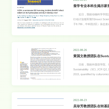
蚕学专业本科生揭示家
近日，我校动物科学学院20
行动计划领军期刊Insect Scie
子8.786，中科院2区）
挥抗病毒功能的效应因子是由
扰素途径，其基因组中也不存在
同源基因的概念和研究模式引入昆虫抗病毒研
infection dependent on i
https://doi.org/10.1111/
2022-08-26
黄国文教授团队在Susta
日前，我校外国语学院、生
Sustainability（SCI, JCR Q2,
2015, quantified by cu
家恩教授为共同通讯作者，其博士
关人类环境、文化、经济和
该论文从语言生态学视角出发
《人民日报》在1946年至2
不同的演变机制，经济词语变
2022-08-23
吴珍芳教授团队在转基