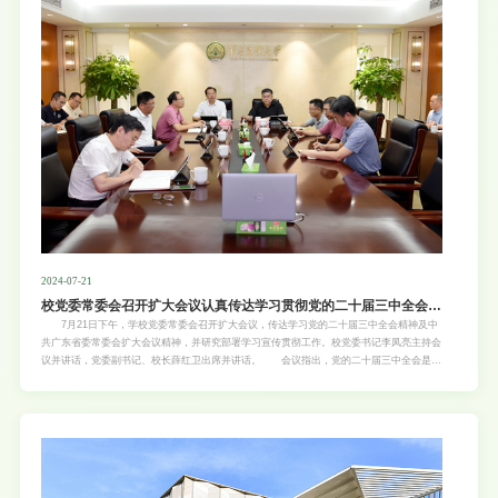
的下一步工作计划，希望校地双方把握“双百行动”契机，加强联动、创新合作，做好结对共
建，加快推动阳山“百千万工程”和高质量发展。 李凤亮表示，作为华南地区唯一的农林
类国家“双一流”建设高校，华农充分发挥学校特色优势，全力服务“百千万工程”，并牵头成
立了广东省“双百行动”乡村产业发展高校联盟，助力广东高质量发展。与阳山县签订“双百行
动”协议和基础教
2024-07-21
校党委常委会召开扩大会议认真传达学习贯彻党的二十届三中全会精
神
7月21日下午，学校党委常委会召开扩大会议，传达学习党的二十届三中全会精神及中
共广东省委常委会扩大会议精神，并研究部署学习宣传贯彻工作。校党委书记李凤亮主持会
议并讲话，党委副书记、校长薛红卫出席并讲话。 会议指出，党的二十届三中全会是在
以中国式现代化全面推进强国建设、民族复兴伟业的关键时期召开的一次重要会议，吹响了
进一步全面深化改革的冲锋号，鼓舞人心，催人奋进。全会最重要的成果，是审议通过了
《中共中央关于进一步全面深化改革、推进中国式现代化的决定》（以下简称《决定》）。
《决定》是指导新征程上进一步全面深化改革、推进中国式现代化的纲领性文件。 会议
指出，全会对教育科技人才体制机制一体改革作出新部署，为学校进一步发挥优势、深化协
同创新、助力中国式现代化建设提供了方向指引。作为农林类“双一流”建设高校和广东省高
水平建设高校，华农有责任有条件在服务教育、科技、人才体制机制一体改革中当先锋、打