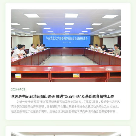
2024-07-23
李凤亮书记到清远阳山调研 推进“双百行动”及基础教育帮扶工作
为进一步推进“双百行动”及基础教育帮扶工作走深走实，7月22-23日，校党委书记李凤
亮带队到清远阳山开展调研，并看望慰问在阳山开展暑期社会实践活动的师生及当地校友。
校党委副书记丁红星参加调研。座谈会现场校党委书记李凤亮讲话阳山县委书记邓菲讲
话 阳山县委书记邓菲接待了李凤亮一行并座谈。邓菲表示，作为广东省农业和林业大
县，阳山近年立足省北部生态发展区的“一区定位”，扎实推动乡村振兴和城乡融合发展的“二
轮驱动”，全力加快绿色经济、交通体系和民生事业“三大提质”；特别是实施“百千万工程”以
来，更是加大推进力度，不断增强县域发展综合实力。她对华农在产业帮扶、教育培训、人
才培养等方面为阳山做出的贡献表示感谢，并介绍了阳山在县域经济和基础教育教学等方面