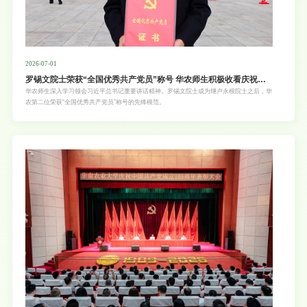
2026-07-01
罗锡文院士荣获“全国优秀共产党员”称号 华农师生积极收看庆祝中
国共产党成立105周年大会直播
华农师生深入学习领会习近平总书记重要讲话精神。罗锡文院士成为继卢永根院士之后，华
农第二位荣获“全国优秀共产党员”称号的先锋模范。