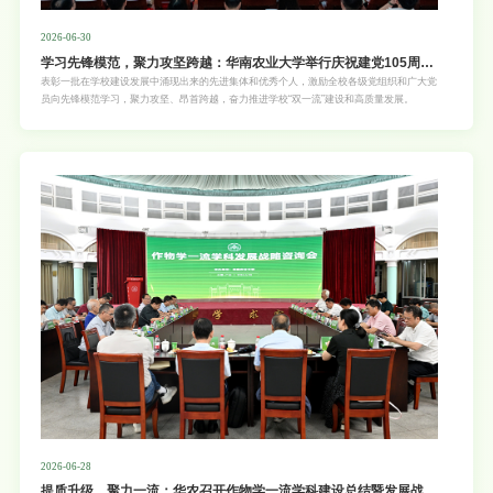
2026-06-30
学习先锋模范，聚力攻坚跨越：华南农业大学举行庆祝建党105周年
表彰大会
表彰一批在学校建设发展中涌现出来的先进集体和优秀个人，激励全校各级党组织和广大党
员向先锋模范学习，聚力攻坚、昂首跨越，奋力推进学校“双一流”建设和高质量发展。
2026-06-28
提质升级，聚力一流：华农召开作物学一流学科建设总结暨发展战略